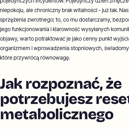
pojedynczych incydentów. Pojedynczy dzień zmęczen
niepokoju, ale chroniczny brak witalności - już tak. Na
sprzężenia zwrotnego; to, co mu dostarczamy, bezpo
jego funkcjonowania i klarowność wysyłanych komunik
objawy, warto potraktować je jako cenny punkt wyjśc
organizmem i wprowadzenia stopniowych, świadomy
które przywrócą równowagę.
Jak rozpoznać, że
potrzebujesz rese
metabolicznego