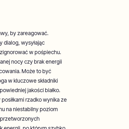
awy, by zareagować.
 dialog, wysyłając
o zignorować w pośpiechu.
nej nocy czy brak energii
acowania. Może to być
oga w kluczowe składniki
powiedniej jakości białko.
 posiłkami rzadko wynika ze
mu na niestabilny poziom
o przetworzonych
k energii, po którym szybko