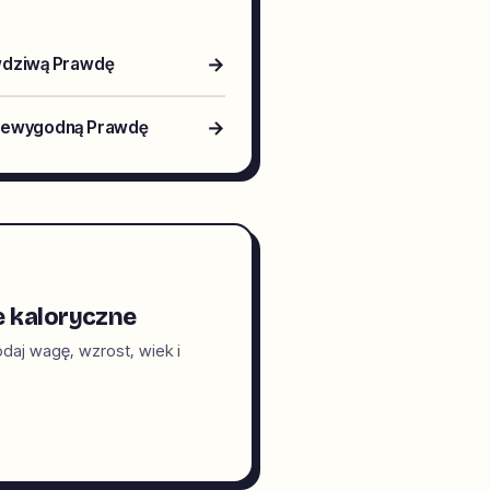
→
awdziwą Prawdę
→
Niewygodną Prawdę
e kaloryczne
daj wagę, wzrost, wiek i