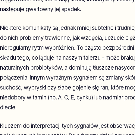
następuje gwałtowny jej spadek.
Niektóre komunikaty są jednak mniej subtelne i trudni
do nich problemy trawienne, jak wzdęcia, uczucie cię
nieregularny rytm wypróżnień. To często bezpośredni 
składu tego, co ląduje na naszym talerzu - może braku
naturalnych probiotyków, a dominują tłuszcze nasyco
połączenia. Innym wyraźnym sygnałem są zmiany skórn
suchość, wypryski czy słabe gojenie się ran, które m
niedobory witamin (np. A, C, E, cynku) lub nadmiar p
diecie.
Kluczem do interpretacji tych sygnałów jest obserwac