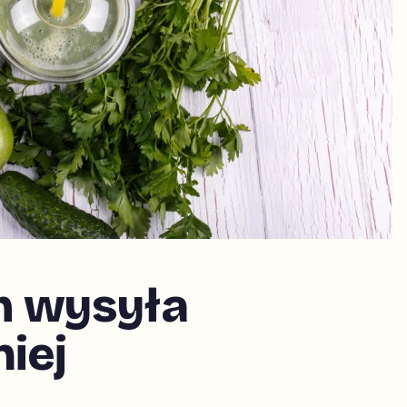
m wysyła
niej