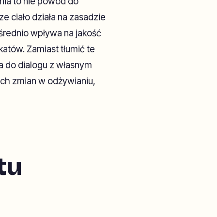
ia to nie powód do
sze ciało działa na zasadzie
średnio wpływa na jakość
atów. Zamiast tłumić te
ia do dialogu z własnym
ch zmian w odżywianiu,
tu