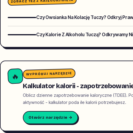
DIETA
ZOBACZ TEŻ Z KATEGORII
Czy Owsianka Na Kolację Tuczy? Odkryj Pr
Czy Kalorie Z Alkoholu Tuczą? Odkrywamy 
WYPRÓBUJ NARZĘDZIE
🔥
Kalkulator kalorii - zapotrzebowani
Oblicz dzienne zapotrzebowanie kaloryczne (TDEE). Po
aktywność - kalkulator poda ile kalorii potrzebujesz.
Otwórz narzędzie →