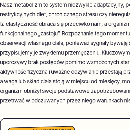
Nasz metabolizm to system niezwykle adaptacyjny, p
restrykcyjnych diet, chronicznego stresu czy nieregu
ta elastyczność obraca się przeciwko nam, a organiz
funkcjonalnego „zastoju”. Rozpoznanie tego momen
obserwacji własnego ciała, ponieważ sygnały bywają s
przypisujemy je zwykłemu przemęczeniu. Kluczowym 
uporczywy brak postępów pomimo wzmożonych stara
aktywność fizyczna i uważne odżywianie przestają prz
a waga lub skład ciała stoją w miejscu od miesięcy, m
organizm obniżył swoje podstawowe zapotrzebowani
przetrwać w odczuwanych przez niego warunkach ni