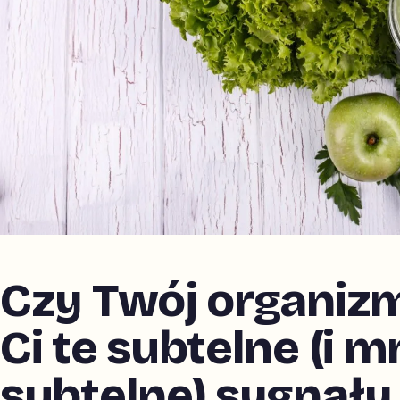
Czy Twój organiz
Ci te subtelne (i m
subtelne) sygnały