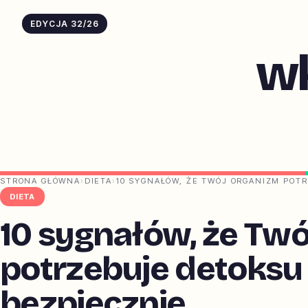
EDYCJA 32/26
w
STRONA GŁÓWNA
›
DIETA
›
10 SYGNAŁÓW, ŻE TWÓJ ORGANIZM POTR
DIETA
10 sygnałów, że Tw
potrzebuje detoksu (
bezpiecznie