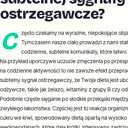
ostrzegawcze?
C
zęsto czekamy na wyraźne, niepokojące obj
Tymczasem nasze ciało prowadzi z nami stały
codzienne, subtelne komunikaty, które łatw
Na przykład uporczywe uczucie zmęczenia po przespa
na codzienne aktywności to nie zawsze efekt przepr
subtelny sygnał ostrzegawczy, że Twoja dieta jest ub
odżywcze, takie jak żelazo, witaminy z grupy B czy od
Podobnie częste sięganie po słodkie przekąski między
zwykłego łakomstwa. Częściej jest to reakcja organiz
cukru we krwi, spowodowany dietą opartą na wysok
węglowodanach, które dają krótki, intensywny zastrzy