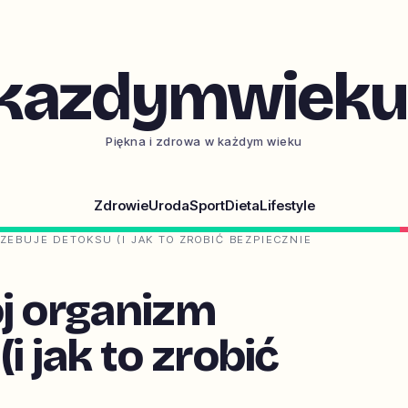
kazdymwieku.
Piękna i zdrowa w każdym wieku
Zdrowie
Uroda
Sport
Dieta
Lifestyle
ZEBUJE DETOKSU (I JAK TO ZROBIĆ BEZPIECZNIE
ój organizm
i jak to zrobić