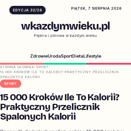
PIĄTEK, 7 SIERPNIA 2026
EDYCJA 32/26
wkazdymwieku.pl
Piękna i zdrowa w każdym wieku
Zdrowie
Uroda
Sport
Dieta
Lifestyle
STRONA GŁÓWNA
›
SPORT
›
15 000 KROKÓW ILE TO KALORII? PRAKTYCZNY PRZELICZNIK
SPALONYCH KALORII
SPORT
15 000 Kroków Ile To Kalorii?
Praktyczny Przelicznik
Spalonych Kalorii