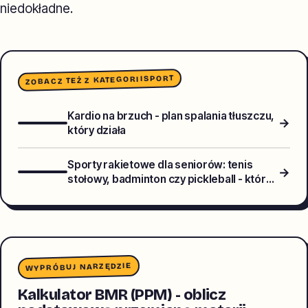
niedokładne.
SPORT
ZOBACZ TEŻ Z KATEGORII
Kardio na brzuch - plan spalania tłuszczu,
→
który działa
Sporty rakietowe dla seniorów: tenis
→
stołowy, badminton czy pickleball - który
wybrać dla zdrowia stawów?
WYPRÓBUJ NARZĘDZIE
Kalkulator BMR (PPM) - oblicz