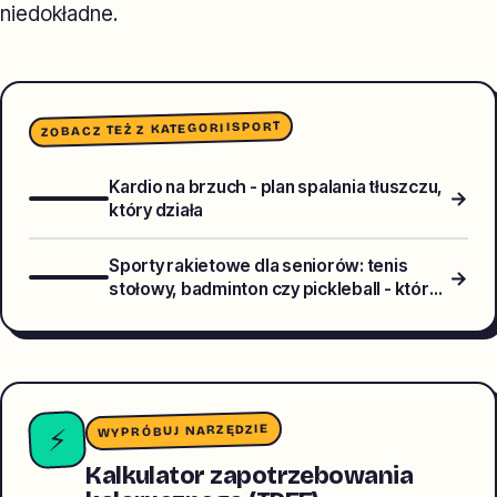
niedokładne.
SPORT
ZOBACZ TEŻ Z KATEGORII
Kardio na brzuch - plan spalania tłuszczu,
→
który działa
Sporty rakietowe dla seniorów: tenis
→
stołowy, badminton czy pickleball - który
wybrać dla zdrowia stawów?
WYPRÓBUJ NARZĘDZIE
⚡
Kalkulator zapotrzebowania