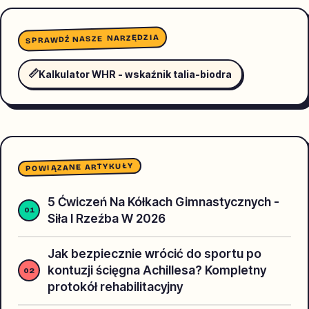
SPRAWDŹ NASZE NARZĘDZIA
📏
Kalkulator WHR - wskaźnik talia-biodra
POWIĄZANE ARTYKUŁY
5 Ćwiczeń Na Kółkach Gimnastycznych -
Siła I Rzeźba W 2026
Jak bezpiecznie wrócić do sportu po
kontuzji ścięgna Achillesa? Kompletny
protokół rehabilitacyjny