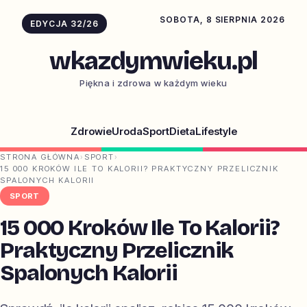
SOBOTA, 8 SIERPNIA 2026
EDYCJA 32/26
wkazdymwieku.pl
Piękna i zdrowa w każdym wieku
Zdrowie
Uroda
Sport
Dieta
Lifestyle
STRONA GŁÓWNA
›
SPORT
›
15 000 KROKÓW ILE TO KALORII? PRAKTYCZNY PRZELICZNIK
SPALONYCH KALORII
SPORT
15 000 Kroków Ile To Kalorii?
Praktyczny Przelicznik
Spalonych Kalorii