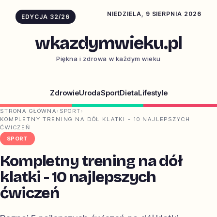
NIEDZIELA, 9 SIERPNIA 2026
EDYCJA 32/26
wkazdymwieku.pl
Piękna i zdrowa w każdym wieku
Zdrowie
Uroda
Sport
Dieta
Lifestyle
STRONA GŁÓWNA
›
SPORT
›
KOMPLETNY TRENING NA DÓŁ KLATKI - 10 NAJLEPSZYCH
ĆWICZEŃ
SPORT
Kompletny trening na dół
klatki - 10 najlepszych
ćwiczeń