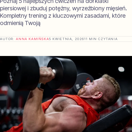
Poznaj 5 najlepszych ćwiczeń na dół klatki
piersiowej i zbuduj potężny, wyrzeźbiony mięsień.
Kompletny trening z kluczowymi zasadami, które
odmienią Twoją
AUTOR:
ANNA KAMIŃSKA
5 KWIETNIA, 2026
11 MIN CZYTANIA