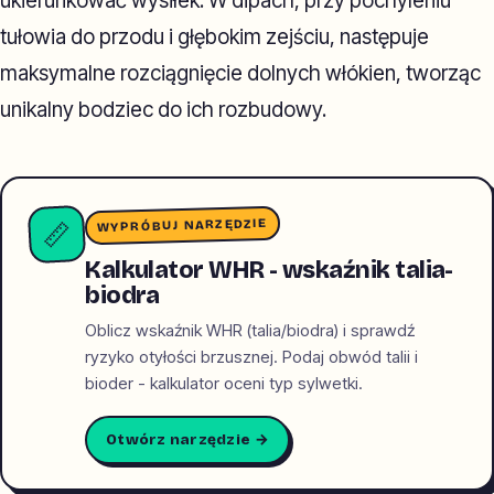
ukierunkować wysiłek. W dipach, przy pochyleniu
tułowia do przodu i głębokim zejściu, następuje
maksymalne rozciągnięcie dolnych włókien, tworząc
unikalny bodziec do ich rozbudowy.
WYPRÓBUJ NARZĘDZIE
📏
Kalkulator WHR - wskaźnik talia-
biodra
Oblicz wskaźnik WHR (talia/biodra) i sprawdź
ryzyko otyłości brzusznej. Podaj obwód talii i
bioder - kalkulator oceni typ sylwetki.
Otwórz narzędzie →