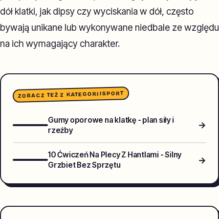
dół klatki, jak dipsy czy wyciskania w dół, często
bywają unikane lub wykonywane niedbale ze względu
na ich wymagający charakter.
SPORT
ZOBACZ TEŻ Z KATEGORII
Gumy oporowe na klatkę - plan siły i
→
rzeźby
10 Ćwiczeń Na Plecy Z Hantlami - Silny
→
Grzbiet Bez Sprzętu