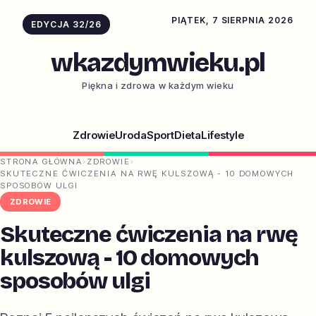
PIĄTEK, 7 SIERPNIA 2026
EDYCJA 32/26
wkazdymwieku.pl
Piękna i zdrowa w każdym wieku
Zdrowie
Uroda
Sport
Dieta
Lifestyle
STRONA GŁÓWNA
›
ZDROWIE
›
SKUTECZNE ĆWICZENIA NA RWĘ KULSZOWĄ - 10 DOMOWYCH
SPOSOBÓW ULGI
ZDROWIE
Skuteczne ćwiczenia na rwę
kulszową - 10 domowych
sposobów ulgi