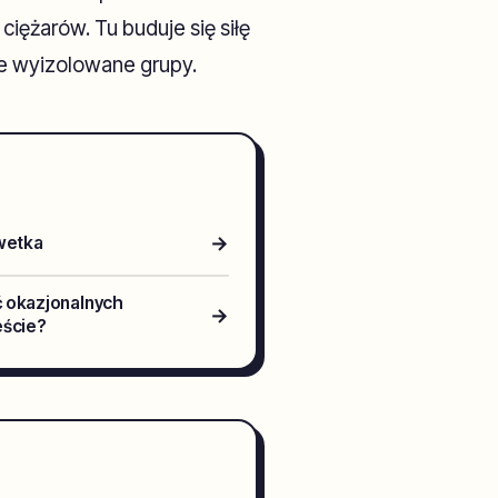
ciężarów. Tu buduje się siłę
ie wyizolowane grupy.
→
lwetka
ć okazjonalnych
→
eście?