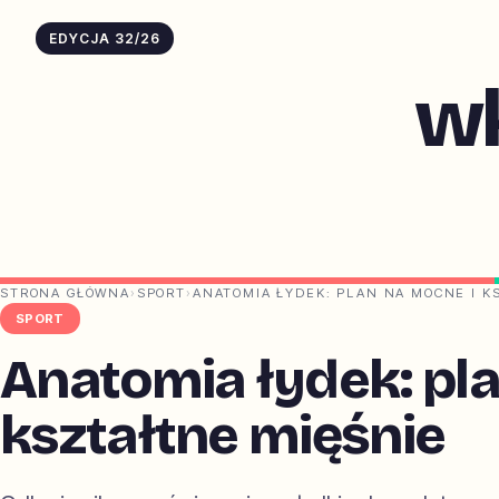
EDYCJA 32/26
w
STRONA GŁÓWNA
›
SPORT
›
ANATOMIA ŁYDEK: PLAN NA MOCNE I K
SPORT
Anatomia łydek: pla
kształtne mięśnie