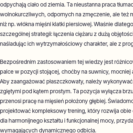
odpychają ciało od ziemia. Ta nieustanna praca tłuma
wolnokurczliwych, odpornych na zmęczenie, ale też m
niż np. włókna mięśni klatki piersiowej. Właśnie dlate
szczególnej strategii: łączenia ciężaru z dużą objętości
naśladując ich wytrzymałościowy charakter, ale z p
Bezpośrednim zastosowaniem tej wiedzy jest różnicow
palce w pozycji stojącej, choćby na suwnicy, mocniej
Aby zaangażować płaszczkowaty, należy wykonywać j
zgiętymi pod kątem prostym. Ta pozycja wyłącza brzuc
przenosi pracę na mięsień położony głębiej. Świadom
projektować kompleksowy trening, który rozwija obie 
dla harmonijnego kształtu i funkcjonalnej mocy, przyd
wymagających dynamicznego odbicia.