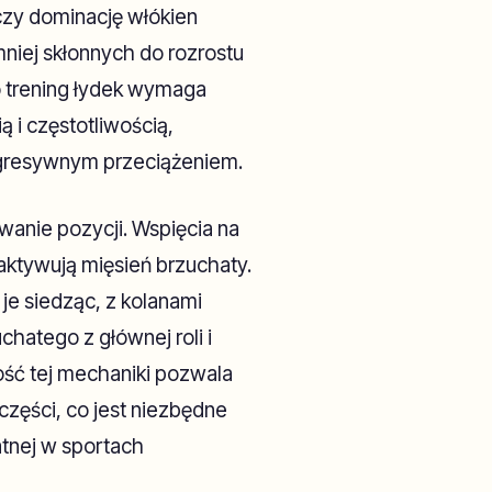
czy dominację włókien
niej skłonnych do rozrostu
go trening łydek wymaga
ą i częstotliwością,
rogresywnym przeciążeniem.
anie pozycji. Wspięcia na
 aktywują mięsień brzuchaty.
e siedząc, z kolanami
hatego z głównej roli i
ość tej mechaniki pozwala
części, co jest niezbędne
atnej w sportach