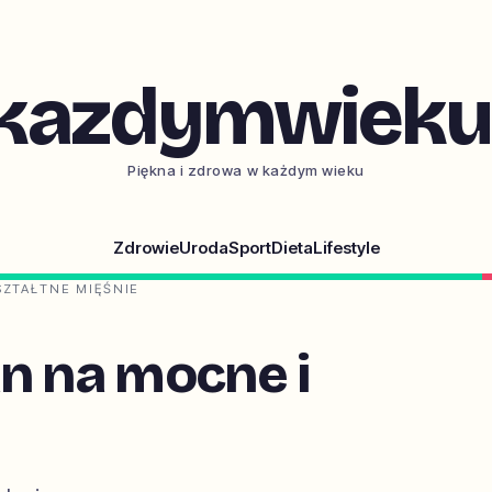
kazdymwieku.
Piękna i zdrowa w każdym wieku
Zdrowie
Uroda
Sport
Dieta
Lifestyle
SZTAŁTNE MIĘŚNIE
n na mocne i