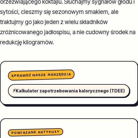
orzeźwiającego koktajlu. Słuchajmy sygnałów głodu i
sytości, cieszmy się sezonowym smakiem, ale
traktujmy go jako jeden z wielu składników
zróżnicowanego jadłospisu, a nie cudowny środek na
redukcję kilogramów.
SPRAWDŹ NASZE NARZĘDZIA
⚡
Kalkulator zapotrzebowania kalorycznego (TDEE)
POWIĄZANE ARTYKUŁY