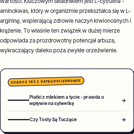
wartości. Kluczowym składnikiem jest L-cytrulina -
aminokwas, który w organizmie przekształca się w L-
argininę, wspierającą zdrowie naczyń krwionośnych i
krążenie. To właśnie ten związek w dużej mierze
odpowiada za prozdrowotny potencjał arbuza,
wykraczający daleko poza zwykłe orzeźwienie.
ZDROWIE
ZOBACZ TEŻ Z KATEGORII
Płatki z mlekiem a tycie - prawda o
→
wpływie na sylwetkę
→
Czy Tosty Są Tuczące