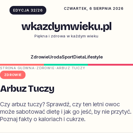
CZWARTEK, 6 SIERPNIA 2026
EDYCJA 32/26
wkazdymwieku.pl
Piękna i zdrowa w każdym wieku
Zdrowie
Uroda
Sport
Dieta
Lifestyle
STRONA GŁÓWNA
›
ZDROWIE
›
ARBUZ TUCZY
ZDROWIE
Arbuz Tuczy
Czy arbuz tuczy? Sprawdź, czy ten letni owoc
może sabotować dietę i jak go jeść, by nie przytyć.
Poznaj fakty o kaloriach i cukrze.