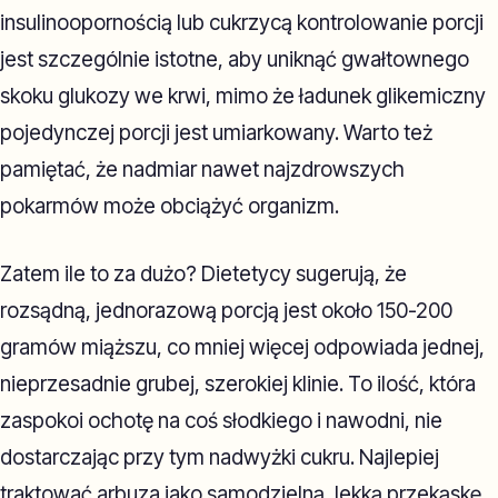
insulinoopornością lub cukrzycą kontrolowanie porcji
jest szczególnie istotne, aby uniknąć gwałtownego
skoku glukozy we krwi, mimo że ładunek glikemiczny
pojedynczej porcji jest umiarkowany. Warto też
pamiętać, że nadmiar nawet najzdrowszych
pokarmów może obciążyć organizm.
Zatem ile to za dużo? Dietetycy sugerują, że
rozsądną, jednorazową porcją jest około 150-200
gramów miąższu, co mniej więcej odpowiada jednej,
nieprzesadnie grubej, szerokiej klinie. To ilość, która
zaspokoi ochotę na coś słodkiego i nawodni, nie
dostarczając przy tym nadwyżki cukru. Najlepiej
traktować arbuza jako samodzielną, lekką przekąskę