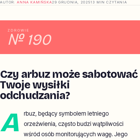
AUTOR:
ANNA KAMIŃSKA
29 GRUDNIA, 2025
13 MIN CZYTANIA
ZDROWIE
№ 190
Czy arbuz może sabotować
Twoje wysiłki
odchudzania?
A
rbuz, będący symbolem letniego
orzeźwienia, często budzi wątpliwości
wśród osób monitorujących wagę. Jego