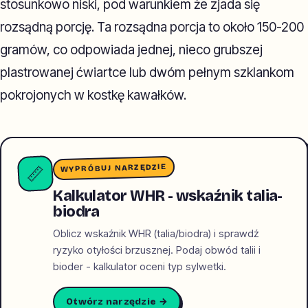
stosunkowo niski, pod warunkiem że zjada się
rozsądną porcję. Ta rozsądna porcja to około 150-200
gramów, co odpowiada jednej, nieco grubszej
plastrowanej ćwiartce lub dwóm pełnym szklankom
pokrojonych w kostkę kawałków.
WYPRÓBUJ NARZĘDZIE
📏
Kalkulator WHR - wskaźnik talia-
biodra
Oblicz wskaźnik WHR (talia/biodra) i sprawdź
ryzyko otyłości brzusznej. Podaj obwód talii i
bioder - kalkulator oceni typ sylwetki.
Otwórz narzędzie →