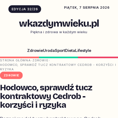
PIĄTEK, 7 SIERPNIA 2026
EDYCJA 32/26
wkazdymwieku.pl
Piękna i zdrowa w każdym wieku
Zdrowie
Uroda
Sport
Dieta
Lifestyle
STRONA GŁÓWNA
›
ZDROWIE
›
HODOWCO, SPRAWDŹ TUCZ KONTRAKTOWY CEDROB - KORZYŚCI I
RYZYKA
ZDROWIE
Hodowco, sprawdź tucz
kontraktowy Cedrob -
korzyści i ryzyka