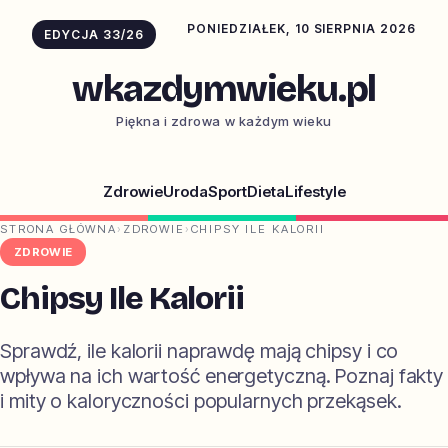
PONIEDZIAŁEK, 10 SIERPNIA 2026
EDYCJA 33/26
wkazdymwieku.pl
Piękna i zdrowa w każdym wieku
Zdrowie
Uroda
Sport
Dieta
Lifestyle
STRONA GŁÓWNA
›
ZDROWIE
›
CHIPSY ILE KALORII
ZDROWIE
Chipsy Ile Kalorii
Sprawdź, ile kalorii naprawdę mają chipsy i co
wpływa na ich wartość energetyczną. Poznaj fakty
i mity o kaloryczności popularnych przekąsek.