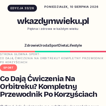
PONIEDZIAŁEK, 10 SIERPNIA 2026
EDYCJA 33/26
wkazdymwieku.pl
Piękna i zdrowa w każdym wieku
Zdrowie
Uroda
Sport
Dieta
Lifestyle
STRONA GŁÓWNA
›
SPORT
›
CO DAJĄ ĆWICZENIA NA ORBITREKU? KOMPLETNY PRZEWODNIK
PO KORZYŚCIACH
SPORT
Co Dają Ćwiczenia Na
Orbitreku? Kompletny
Przewodnik Po Korzyściach