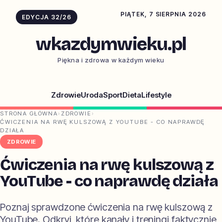
PIĄTEK, 7 SIERPNIA 2026
EDYCJA 32/26
wkazdymwieku.pl
Piękna i zdrowa w każdym wieku
Zdrowie
Uroda
Sport
Dieta
Lifestyle
STRONA GŁÓWNA
›
ZDROWIE
›
ĆWICZENIA NA RWĘ KULSZOWĄ Z YOUTUBE - CO NAPRAWDĘ
DZIAŁA
ZDROWIE
Ćwiczenia na rwę kulszową z
YouTube - co naprawdę działa
Poznaj sprawdzone ćwiczenia na rwę kulszową z
YouTube. Odkryj, które kanały i treningi faktycznie