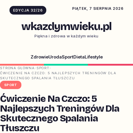
PIĄTEK, 7 SIERPNIA 2026
EDYCJA 32/26
wkazdymwieku.pl
Piękna i zdrowa w każdym wieku
Zdrowie
Uroda
Sport
Dieta
Lifestyle
STRONA GŁÓWNA
›
SPORT
›
ĆWICZENIE NA CZCZO: 5 NAJLEPSZYCH TRENINGÓW DLA
SKUTECZNEGO SPALANIA TŁUSZCZU
SPORT
Ćwiczenie Na Czczo: 5
Najlepszych Treningów Dla
Skutecznego Spalania
Tłuszczu