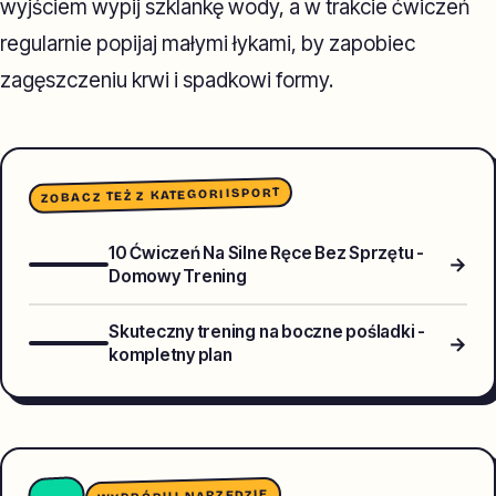
wyjściem wypij szklankę wody, a w trakcie ćwiczeń
regularnie popijaj małymi łykami, by zapobiec
zagęszczeniu krwi i spadkowi formy.
SPORT
ZOBACZ TEŻ Z KATEGORII
10 Ćwiczeń Na Silne Ręce Bez Sprzętu -
→
Domowy Trening
Skuteczny trening na boczne pośladki -
→
kompletny plan