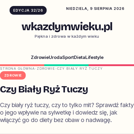
NIEDZIELA, 9 SIERPNIA 2026
EDYCJA 32/26
wkazdymwieku.pl
Piękna i zdrowa w każdym wieku
Zdrowie
Uroda
Sport
Dieta
Lifestyle
STRONA GŁÓWNA
›
ZDROWIE
›
CZY BIAŁY RYŻ TUCZY
ZDROWIE
Czy Biały Ryż Tuczy
Czy biały ryż tuczy, czy to tylko mit? Sprawdź fakty
o jego wpływie na sylwetkę i dowiedz się, jak
włączyć go do diety bez obaw o nadwagę.