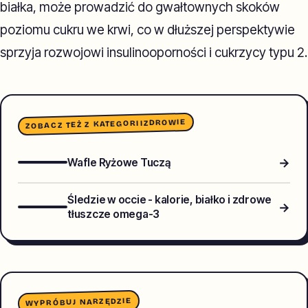
białka, może prowadzić do gwałtownych skoków
poziomu cukru we krwi, co w dłuższej perspektywie
sprzyja rozwojowi insulinooporności i cukrzycy typu 2.
ZDROWIE
ZOBACZ TEŻ Z KATEGORII
→
Wafle Ryżowe Tuczą
Śledzie w occie - kalorie, białko i zdrowe
→
tłuszcze omega-3
WYPRÓBUJ NARZĘDZIE