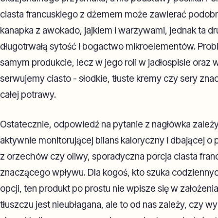
ciasta francuskiego z dżemem może zawierać podobną
kanapka z awokado, jajkiem i warzywami, jednak ta d
długotrwałą sytość i bogactwo mikroelementów. Prob
samym produkcie, lecz w jego roli w jadłospisie oraz 
serwujemy ciasto - słodkie, tłuste kremy czy sery zna
całej potrawy.
Ostatecznie, odpowiedź na pytanie z nagłówka zależy
aktywnie monitorującej bilans kaloryczny i dbającej 
z orzechów czy oliwy, sporadyczna porcja ciasta fran
znaczącego wpływu. Dla kogoś, kto szuka codzienny
opcji, ten produkt po prostu nie wpisze się w założenia
tłuszczu jest nieubłagana, ale to od nas zależy, czy w