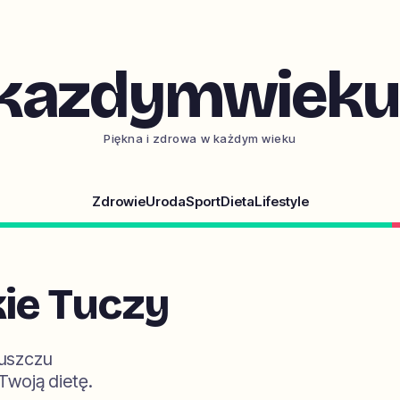
kazdymwieku.
Piękna i zdrowa w każdym wieku
Zdrowie
Uroda
Sport
Dieta
Lifestyle
kie Tuczy
łuszczu
Twoją dietę.