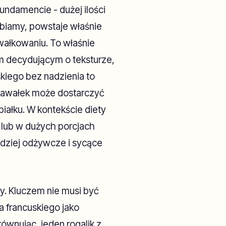
undamencie - dużej ilości
lbiamy, powstaje właśnie
 wałkowaniu. To właśnie
em decydującym o teksturze,
skiego bez nadzienia to
i kawałek może dostarczyć
 białku. W kontekście diety
 lub w dużych porcjach
rdziej odżywcze i sycące
y. Kluczem nie musi być
a francuskiego jako
ównując, jeden rogalik z