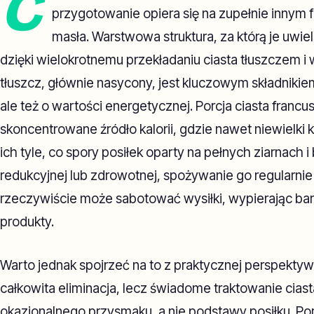
C
przygotowanie opiera się na zupełnie innym f
masła. Warstwowa struktura, za którą je uwie
dzięki wielokrotnemu przekładaniu ciasta tłuszczem i
tłuszcz, głównie nasycony, jest kluczowym składniki
ale też o wartości energetycznej. Porcja ciasta francu
skoncentrowane źródło kalorii, gdzie nawet niewielk
ich tyle, co spory posiłek oparty na pełnych ziarnach i
redukcyjnej lub zdrowotnej, spożywanie go regularnie
rzeczywiście może sabotować wysiłki, wypierając ba
produkty.
Warto jednak spojrzeć na to z praktycznej perspektyw
całkowita eliminacja, lecz świadome traktowanie ciast
okazjonalnego przysmaku, a nie podstawy posiłku. Por