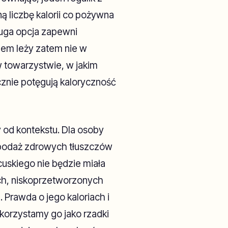
 liczbę kalorii co pożywna
ruga opcja zapewni
lem leży zatem nie w
w towarzystwie, w jakim
cznie potęgują kaloryczność
 od kontekstu. Dla osoby
o podaż zdrowych tłuszczów
cuskiego nie będzie miała
ch, niskoprzetworzonych
. Prawda o jego kaloriach i
ykorzystamy go jako rzadki