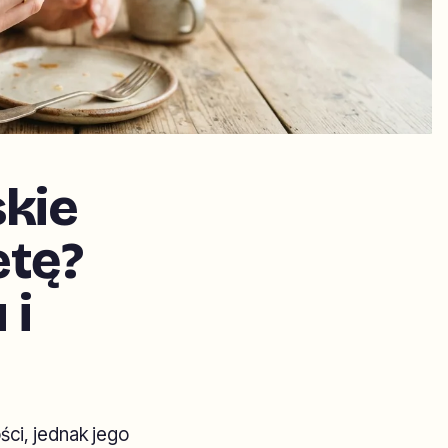
skie
etę?
 i
ści, jednak jego