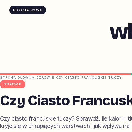
EDYCJA 32/26
w
STRONA GŁÓWNA
›
ZDROWIE
›
CZY CIASTO FRANCUSKIE TUCZY
ZDROWIE
Czy Ciasto Francus
Czy ciasto francuskie tuczy? Sprawdź, ile kalorii i t
kryje się w chrupiących warstwach i jak wpływa na 