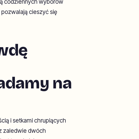
stą codziennych wyborów
 pozwalają cieszyć się
awdę
ładamy na
ścią i setkami chrupiących
 z zaledwie dwóch