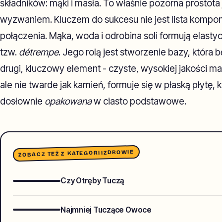
składników: mąki i masła. To właśnie pozorna prostota
wyzwaniem. Kluczem do sukcesu nie jest lista kompon
połączenia. Mąka, woda i odrobina soli formują elastyc
tzw.
détrempe
. Jego rolą jest stworzenie bazy, która 
drugi, kluczowy element - czyste, wysokiej jakości m
ale nie twarde jak kamień, formuje się w płaską płytę, 
dosłownie
opakowana
w ciasto podstawowe.
ZDROWIE
ZOBACZ TEŻ Z KATEGORII
Czy Otręby Tuczą
Najmniej Tuczące Owoce