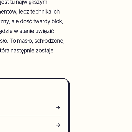
 jest tu największym
entów, lecz technika ich
zny, ale dość twardy blok,
będzie w stanie uwięzić
asło. To masło, schłodzone,
która następnie zostaje
→
→