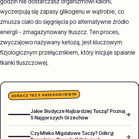
godzin nie dostarczasz organizmowi kalorii,
wyczerpują się zapasy glikogenu w wątrobie, co
zmusza ciało do sięgnięcia po alternatywne źródło
energii - zmagazynowany tłuszcz. Ten proces,
zwyczajowo nazywany ketozą, jest kluczowym
fizjologicznym przełącznikiem, który inicjuje spalanie
tkanki tłuszczowej.
DIETA
ZOBACZ TEŻ Z KATEGORII
Jakie Słodycze Najbardziej Tuczą? Poznaj
→
5 Najgorszych Grzechów
Czy Mleko Migdalowe Tuczy? Odkryj
→