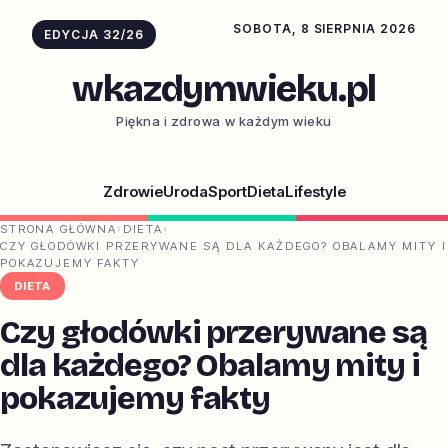
SOBOTA, 8 SIERPNIA 2026
EDYCJA 32/26
wkazdymwieku.pl
Piękna i zdrowa w każdym wieku
Zdrowie
Uroda
Sport
Dieta
Lifestyle
STRONA GŁÓWNA
›
DIETA
›
CZY GŁODÓWKI PRZERYWANE SĄ DLA KAŻDEGO? OBALAMY MITY I
POKAZUJEMY FAKTY
DIETA
Czy głodówki przerywane są
dla każdego? Obalamy mity i
pokazujemy fakty