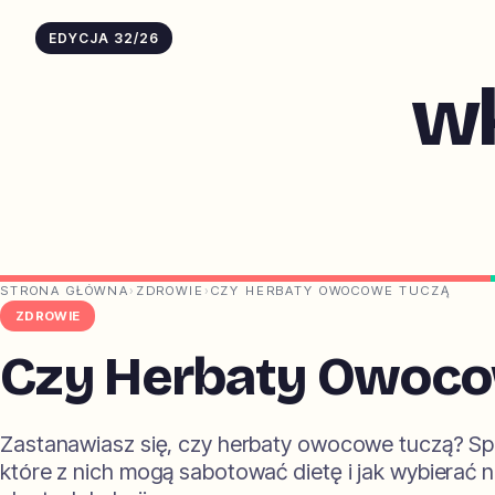
EDYCJA 32/26
w
STRONA GŁÓWNA
›
ZDROWIE
›
CZY HERBATY OWOCOWE TUCZĄ
ZDROWIE
Czy Herbaty Owoco
Zastanawiasz się, czy herbaty owocowe tuczą? S
które z nich mogą sabotować dietę i jak wybierać 