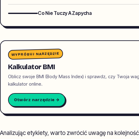
Co Nie Tuczy A Zapycha
WYPRÓBUJ NARZĘDZIE
Kalkulator BMI
Oblicz swoje BMI (Body Mass Index) i sprawdz, czy Twoja wa
kalkulator online.
Otwórz narzędzie →
Analizując etykiety, warto zwrócić uwagę na kolejność