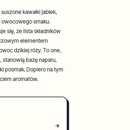
uszone kawałki jabłek,
ncję owocowego smaku.
 się, że lista składników
Kluczowym elementem
owoc dzikiej róży. To one,
, stanowią bazę naparu,
pki posmak. Dopiero na tym
yciem aromatów.
→