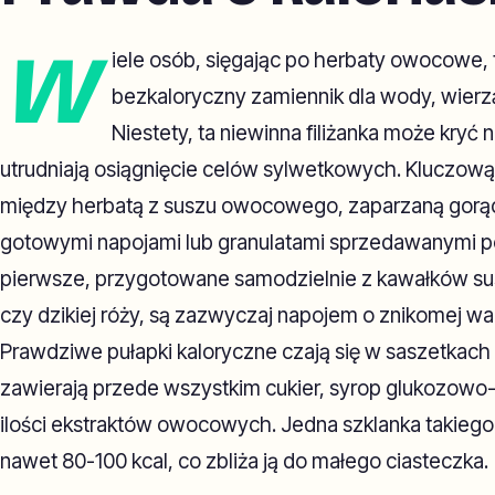
W
iele osób, sięgając po herbaty owocowe, t
bezkaloryczny zamiennik dla wody, wierzą
Niestety, ta niewinna filiżanka może kryć 
utrudniają osiągnięcie celów sylwetkowych. Kluczową 
między herbatą z suszu owocowego, zaparzaną gorą
gotowymi napojami lub granulatami sprzedawanymi p
pierwsze, przygotowane samodzielnie z kawałków sus
czy dzikiej róży, są zazwyczaj napojem o znikomej wa
Prawdziwe pułapki kaloryczne czają się w saszetkach t
zawierają przede wszystkim cukier, syrop glukozowo-
ilości ekstraktów owocowych. Jedna szklanka takieg
nawet 80-100 kcal, co zbliża ją do małego ciasteczka.