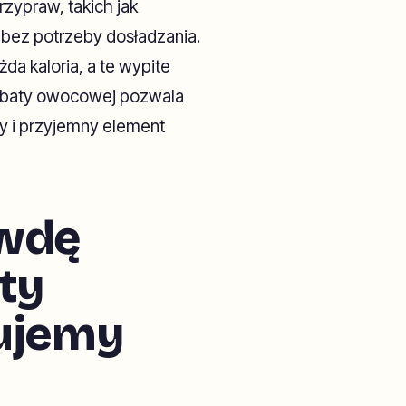
ypraw, takich jak
 bez potrzeby dosładzania.
żda kaloria, a te wypite
rbaty owocowej pozwala
y i przyjemny element
awdę
ty
ujemy