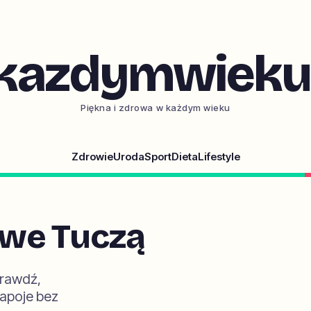
kazdymwieku.
Piękna i zdrowa w każdym wieku
Zdrowie
Uroda
Sport
Dieta
Lifestyle
we Tuczą
prawdź,
napoje bez