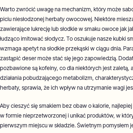
Warto zwrócić uwagę na mechanizm, który może sabo
piciu niesłodzonej herbaty owocowej. Niektóre miesza
zawierające lukrecję lub słodkie w smaku owoce jak j
łudząco imitować słodycz. To oszukuje nasze kubki 
wzmaga apetyt na słodkie przekąski w ciągu dnia. Par
zastąpić deser może stać się jego zapowiedzią. Do
pozbawione są kofeiny, co dla niektórych jest zaletą, 
działania pobudzającego metabolizm, charakterystyczn
herbaty, sprawia, że ich wpływ na utrzymanie wagi jest
Aby cieszyć się smakiem bez obaw o kalorie, najlepi
w formie nieprzetworzonej i unikać produktów, w który
pierwszym miejscu w składzie. Świetnym pomysłem je