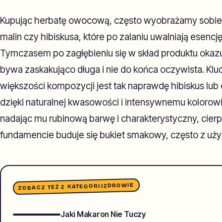
Kupując herbatę owocową, często wyobrażamy sobie s
malin czy hibiskusa, które po zalaniu uwalniają ese
Tymczasem po zagłębieniu się w skład produktu okazuje
bywa zaskakująco długa i nie do końca oczywista. 
większości kompozycji jest tak naprawdę hibiskus lub 
dzięki naturalnej kwasowości i intensywnemu kolorowi
nadając mu rubinową barwę i charakterystyczny, cier
fundamencie buduje się bukiet smakowy, często z uż
ZDROWIE
ZOBACZ TEŻ Z KATEGORII
Jaki Makaron Nie Tuczy