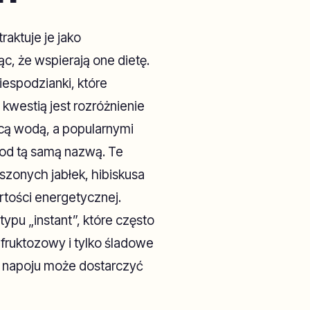
raktuje je jako
c, że wspierają one dietę.
niespodzianki, które
kwestią jest rozróżnienie
cą wodą, a popularnymi
od tą samą nazwą. Te
zonych jabłek, hibiskusa
rtości energetycznej.
ypu „instant”, które często
fruktozowy i tylko śladowe
o napoju może dostarczyć