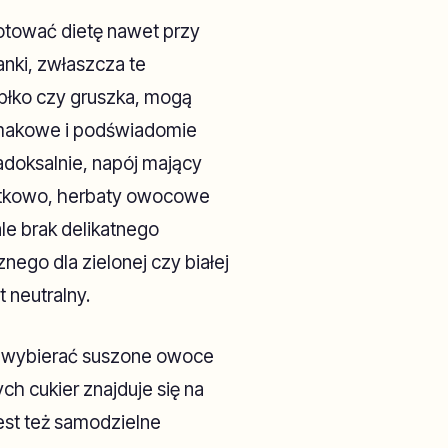
tować dietę nawet przy
nki, zwłaszcza te
abłko czy gruszka, mogą
smakowe i podświadomie
adoksalnie, napój mający
datkowo, herbaty owocowe
ale brak delikatnego
ego dla zielonej czy białej
 neutralny.
ej wybierać suszone owoce
ch cukier znajduje się na
st też samodzielne