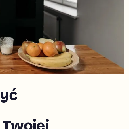
być
 Twojej