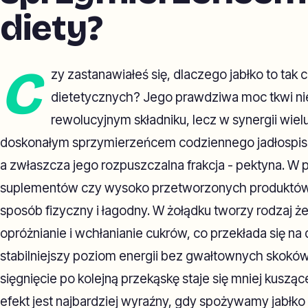
diety?
C
zy zastanawiałeś się, dlaczego jabłko to tak
dietetycznych? Jego prawdziwa moc tkwi n
rewolucyjnym składniku, lecz w synergii wiel
doskonałym sprzymierzeńcem codziennego jadłospisu. 
a zwłaszcza jego rozpuszczalna frakcja - pektyna. W 
suplementów czy wysoko przetworzonych produktów „
sposób fizyczny i łagodny. W żołądku tworzy rodzaj że
opróżnianie i wchłanianie cukrów, co przekłada się na 
stabilniejszy poziom energii bez gwałtownych skoków
sięgnięcie po kolejną przekąskę staje się mniej kuszą
efekt jest najbardziej wyraźny, gdy spożywamy jabłko w