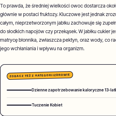
To prawda, że średniej wielkości owoc dostarcza oko
głównie w postaci fruktozy. Kluczowe jest jednak zroz
całym, nieprzetworzonym jabłku zachowuje się zupełn
do słodkich napojów czy przekąsek. W jabłku cukier j
matrycę błonnika, zwłaszcza pektyn, oraz wody, co r
jego wchłaniania i wpływu na organizm.
ZDROWIE
ZOBACZ TEŻ Z KATEGORII
Dzienne zapotrzebowanie kaloryczne 13-latk
Tuczenie Kobiet