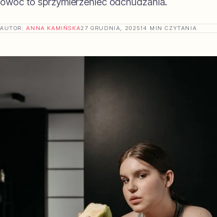
owoc to sprzymierzeniec odchudzania.
AUTOR:
ANNA KAMIŃSKA
27 GRUDNIA, 2025
14 MIN CZYTANIA