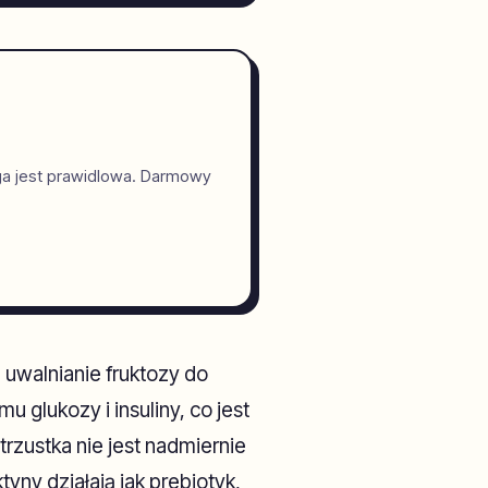
ga jest prawidlowa. Darmowy
n uwalnianie fruktozy do
glukozy i insuliny, co jest
rzustka nie jest nadmiernie
yny działają jak prebiotyk,