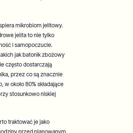
spiera mikrobiom jelitowy.
owe jelita to nie tylko
rność i samopoczucie.
takich jak batonik zbożowy
ie często dostarczają
nika, przez co są znacznie
o, w około 80% składające
przy stosunkowo niskiej
rto traktować je jako
ł godziny przed planowanym