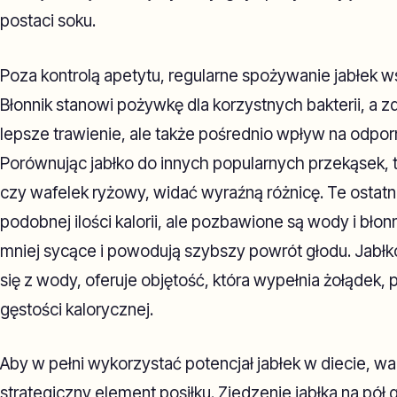
postaci soku.
Poza kontrolą apetytu, regularne spożywanie jabłek w
Błonnik stanowi pożywkę dla korzystnych bakterii, a zdr
lepsze trawienie, ale także pośrednio wpływ na odpo
Porównując jabłko do innych popularnych przekąsek, 
czy wafelek ryżowy, widać wyraźną różnicę. Te ostatn
podobnej ilości kalorii, ale pozbawione są wody i błon
mniej sycące i powodują szybszy powrót głodu. Jabłk
się z wody, oferuje objętość, która wypełnia żołądek, 
gęstości kalorycznej.
Aby w pełni wykorzystać potencjał jabłek w diecie, wa
strategiczny element posiłku. Zjedzenie jabłka na pó