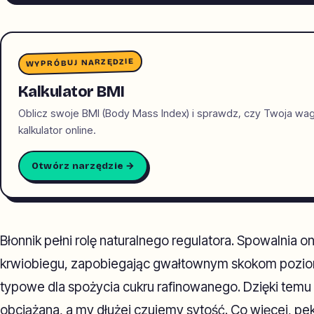
WYPRÓBUJ NARZĘDZIE
Kalkulator BMI
Oblicz swoje BMI (Body Mass Index) i sprawdz, czy Twoja wa
kalkulator online.
Otwórz narzędzie →
Błonnik pełni rolę naturalnego regulatora. Spowalnia o
krwiobiegu, zapobiegając gwałtownym skokom poziomu 
typowe dla spożycia cukru rafinowanego. Dzięki temu t
obciążana, a my dłużej czujemy sytość. Co więcej, pekt