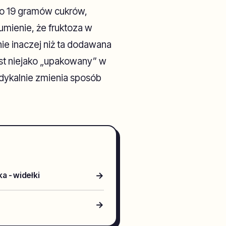
ło 19 gramów cukrów,
umienie, że fruktoza w
ie inaczej niż ta dodawana
est niejako „upakowany” w
adykalnie zmienia sposób
→
a - widełki
→