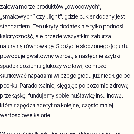
zalewa morze produktów „owocowych”,
„smakowych” czy „light”, gdzie cukier dodany jest
standardem. Ten ukryty dodatek nie tylko podnosi
kaloryczność, ale przede wszystkim zaburza
naturalną równowagę. Spożycie słodzonego jogurtu
powoduje gwałtowny wzrost, a następnie szybki
spadek poziomu glukozy we krwi, co może
skutkować napadami wilczego głodu już niedługo po
posiłku. Paradoksalnie, sięgając po pozornie zdrową
przekąskę, fundujemy sobie huśtawkę insulinową,
która napędza apetyt na kolejne, często mniej
wartościowe kalorie.
W kontekście tkanki tłuszczowej kluczowy jest nie