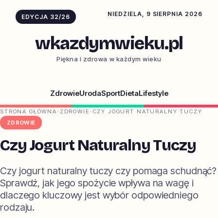
NIEDZIELA, 9 SIERPNIA 2026
EDYCJA 32/26
wkazdymwieku.pl
Piękna i zdrowa w każdym wieku
Zdrowie
Uroda
Sport
Dieta
Lifestyle
STRONA GŁÓWNA
›
ZDROWIE
›
CZY JOGURT NATURALNY TUCZY
ZDROWIE
Czy Jogurt Naturalny Tuczy
Czy jogurt naturalny tuczy czy pomaga schudnąć?
Sprawdź, jak jego spożycie wpływa na wagę i
dlaczego kluczowy jest wybór odpowiedniego
rodzaju.