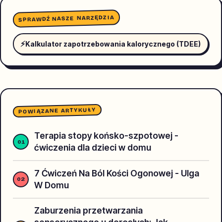
SPRAWDŹ NASZE NARZĘDZIA
⚡
Kalkulator zapotrzebowania kalorycznego (TDEE)
POWIĄZANE ARTYKUŁY
Terapia stopy końsko-szpotowej -
ćwiczenia dla dzieci w domu
7 Ćwiczeń Na Ból Kości Ogonowej - Ulga
W Domu
Zaburzenia przetwarzania