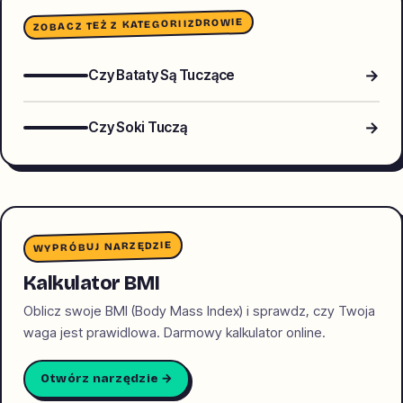
ZDROWIE
ZOBACZ TEŻ Z KATEGORII
→
Czy Bataty Są Tuczące
→
Czy Soki Tuczą
WYPRÓBUJ NARZĘDZIE
Kalkulator BMI
Oblicz swoje BMI (Body Mass Index) i sprawdz, czy Twoja
waga jest prawidlowa. Darmowy kalkulator online.
Otwórz narzędzie →