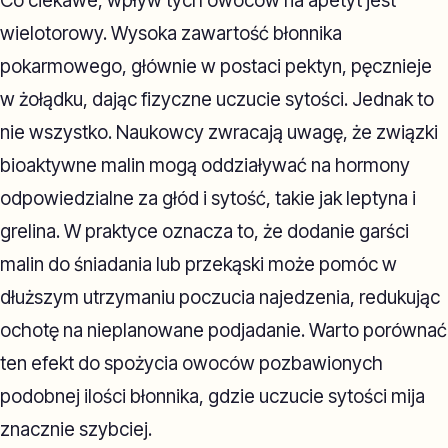
Co ciekawe, wpływ tych owoców na apetyt jest
wielotorowy. Wysoka zawartość błonnika
pokarmowego, głównie w postaci pektyn, pęcznieje
w żołądku, dając fizyczne uczucie sytości. Jednak to
nie wszystko. Naukowcy zwracają uwagę, że związki
bioaktywne malin mogą oddziaływać na hormony
odpowiedzialne za głód i sytość, takie jak leptyna i
grelina. W praktyce oznacza to, że dodanie garści
malin do śniadania lub przekąski może pomóc w
dłuższym utrzymaniu poczucia najedzenia, redukując
ochotę na nieplanowane podjadanie. Warto porównać
ten efekt do spożycia owoców pozbawionych
podobnej ilości błonnika, gdzie uczucie sytości mija
znacznie szybciej.