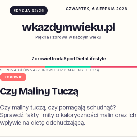
CZWARTEK, 6 SIERPNIA 2026
EDYCJA 32/26
wkazdymwieku.pl
Piękna i zdrowa w każdym wieku
Zdrowie
Uroda
Sport
Dieta
Lifestyle
STRONA GŁÓWNA
›
ZDROWIE
›
CZY MALINY TUCZĄ
ZDROWIE
Czy Maliny Tuczą
Czy maliny tuczą, czy pomagają schudnąć?
Sprawdź fakty i mity o kaloryczności malin oraz ich
wpływie na dietę odchudzającą.