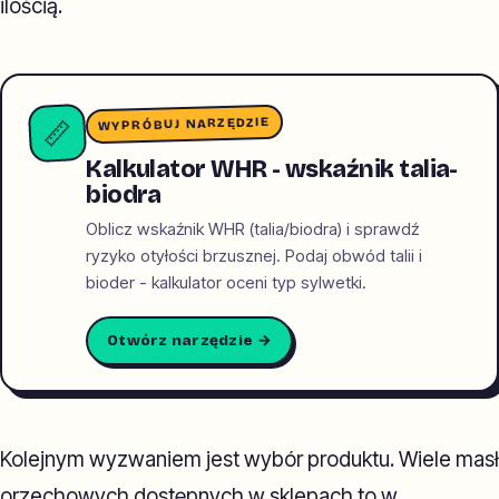
ilością.
WYPRÓBUJ NARZĘDZIE
📏
Kalkulator WHR - wskaźnik talia-
biodra
Oblicz wskaźnik WHR (talia/biodra) i sprawdź
ryzyko otyłości brzusznej. Podaj obwód talii i
bioder - kalkulator oceni typ sylwetki.
Otwórz narzędzie →
Kolejnym wyzwaniem jest wybór produktu. Wiele masł
orzechowych dostępnych w sklepach to w