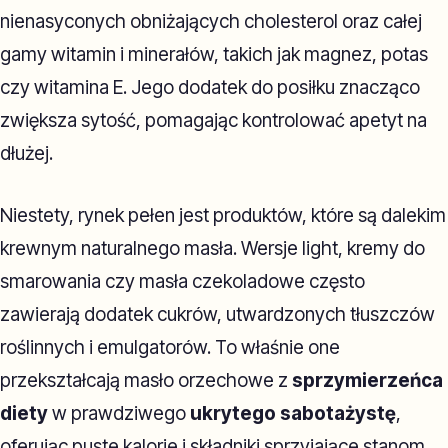
nienasyconych obniżających cholesterol oraz całej
gamy witamin i minerałów, takich jak magnez, potas
czy witamina E. Jego dodatek do posiłku znacząco
zwiększa sytość, pomagając kontrolować apetyt na
dłużej.
Niestety, rynek pełen jest produktów, które są dalekim
krewnym naturalnego masła. Wersje light, kremy do
smarowania czy masła czekoladowe często
zawierają dodatek cukrów, utwardzonych tłuszczów
roślinnych i emulgatorów. To właśnie one
przekształcają masło orzechowe z
sprzymierzeńca
diety
w prawdziwego
ukrytego sabotażystę
,
oferując puste kalorie i składniki sprzyjające stanom