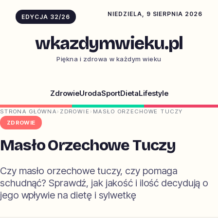
NIEDZIELA, 9 SIERPNIA 2026
EDYCJA 32/26
wkazdymwieku.pl
Piękna i zdrowa w każdym wieku
Zdrowie
Uroda
Sport
Dieta
Lifestyle
STRONA GŁÓWNA
›
ZDROWIE
›
MASŁO ORZECHOWE TUCZY
ZDROWIE
Masło Orzechowe Tuczy
Czy masło orzechowe tuczy, czy pomaga
schudnąć? Sprawdź, jak jakość i ilość decydują o
jego wpływie na dietę i sylwetkę