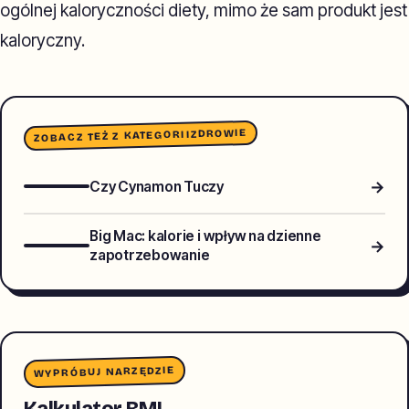
ogólnej kaloryczności diety, mimo że sam produkt jest
kaloryczny.
ZDROWIE
ZOBACZ TEŻ Z KATEGORII
→
Czy Cynamon Tuczy
Big Mac: kalorie i wpływ na dzienne
→
zapotrzebowanie
WYPRÓBUJ NARZĘDZIE