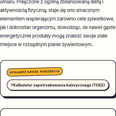
umiaru. Połączone z ogólną zbilansowaną dietą i
aktywnością fizyczną, staje się ono smacznym
elementem wspierającym zarówno cele sylwetkowe,
jak i dobrostan organizmu, dowodząc, że nawet gęste
energetycznie produkły mogą znaleźć swoje stałe
miejsce w rozsądnym planie żywieniowym.
SPRAWDŹ NASZE NARZĘDZIA
⚡
Kalkulator zapotrzebowania kalorycznego (TDEE)