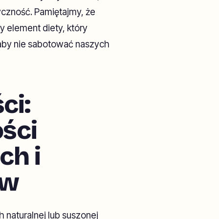
czność. Pamiętajmy, że
 element diety, który
 aby nie sabotować naszych
ci:
ści
ch i
ów
 naturalnej lub suszonej