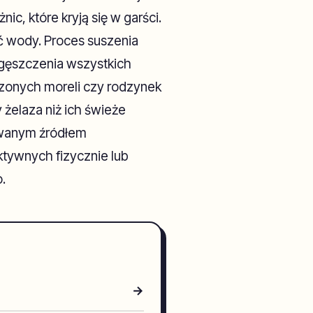
ic, które kryją się w garści.
ć wody. Proces suszenia
agęszczenia wszystkich
szonych moreli czy rodzynek
 żelaza niż ich świeże
owanym źródłem
tywnych fizycznie lub
.
→