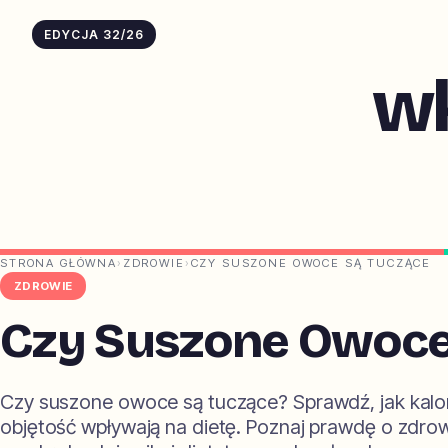
EDYCJA 32/26
w
STRONA GŁÓWNA
›
ZDROWIE
›
CZY SUSZONE OWOCE SĄ TUCZĄCE
ZDROWIE
Czy Suszone Owoce
Czy suszone owoce są tuczące? Sprawdź, jak kalor
objętość wpływają na dietę. Poznaj prawdę o zdro