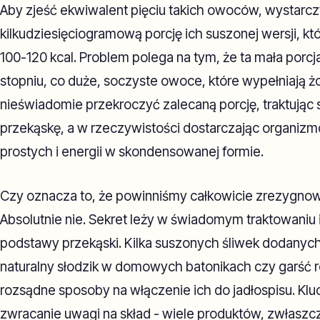
Aby zjeść ekwiwalent pięciu takich owoców, wystarcz
kilkudziesięciogramową porcję ich suszonej wersji, k
100-120 kcal. Problem polega na tym, że ta mała porc
stopniu, co duże, soczyste owoce, które wypełniają ż
nieświadomie przekroczyć zalecaną porcję, traktując
przekąskę, a w rzeczywistości dostarczając organizm
prostych i energii w skondensowanej formie.
Czy oznacza to, że powinniśmy całkowicie zrezygn
Absolutnie nie. Sekret leży w świadomym traktowaniu i
podstawy przekąski. Kilka suszonych śliwek dodanych 
naturalny słodzik w domowych batonikach czy garść r
rozsądne sposoby na włączenie ich do jadłospisu. Klu
zwracanie uwagi na skład - wiele produktów, zwłaszc