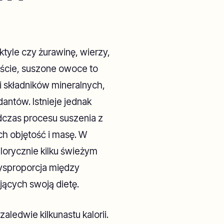
ktyle czy żurawinę, wierzy,
ście, suszone owoce to
i składników mineralnych,
dantów. Istnieje jednak
dczas procesu suszenia z
h objętość i masę. W
lorycznie kilku świeżym
dysproporcja między
ujących swoją dietę.
ledwie kilkunastu kalorii.