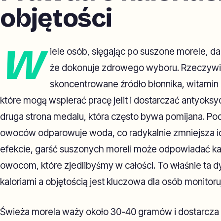
objętości
W
iele osób, sięgając po suszone morele, da
że dokonuje zdrowego wyboru. Rzeczywi
skoncentrowane źródło błonnika, witamin 
które mogą wspierać pracę jelit i dostarczać antyoksy
druga strona medalu, która często bywa pomijana. Po
owoców odparowuje woda, co radykalnie zmniejsza ic
efekcie, garść suszonych moreli może odpowiadać ka
owocom, które zjedlibyśmy w całości. To właśnie ta 
kaloriami a objętością jest kluczowa dla osób monitor
Świeża morela waży około 30-40 gramów i dostarcza za