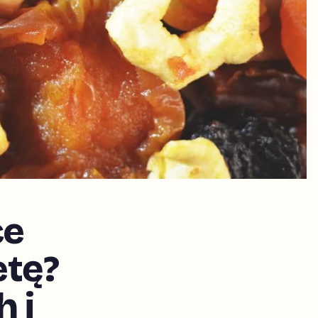
ce
etę?
 i