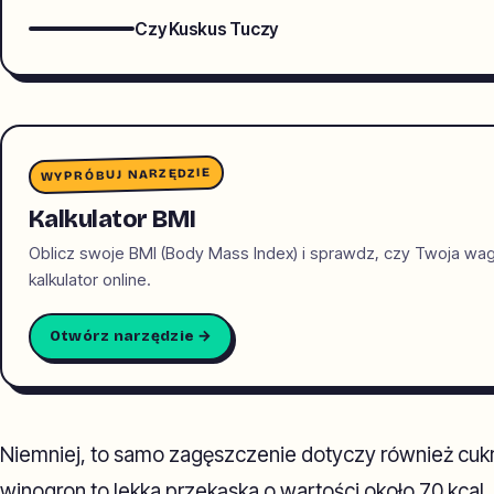
Czy Kuskus Tuczy
WYPRÓBUJ NARZĘDZIE
Kalkulator BMI
Oblicz swoje BMI (Body Mass Index) i sprawdz, czy Twoja wa
kalkulator online.
Otwórz narzędzie →
Niemniej, to samo zagęszczenie dotyczy również cukró
winogron to lekka przekąska o wartości około 70 kcal