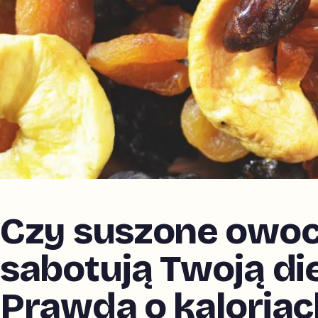
Czy suszone owo
sabotują Twoją di
Prawda o kaloriach