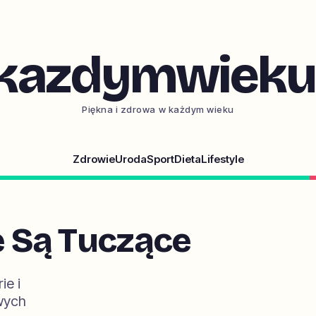
kazdymwieku.
Piękna i zdrowa w każdym wieku
Zdrowie
Uroda
Sport
Dieta
Lifestyle
 Są Tuczące
ie i
wych