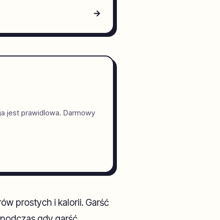
→
ga jest prawidlowa. Darmowy
w prostych i kalorii. Garść
, podczas gdy garść