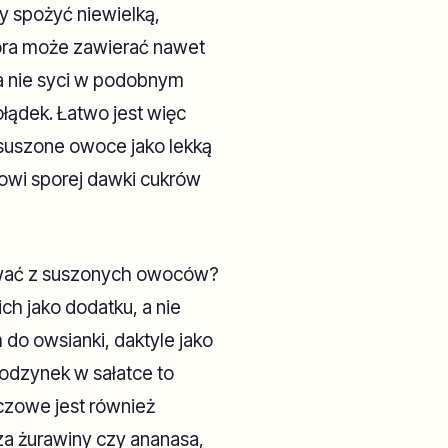
y spożyć niewielką,
tóra może zawierać nawet
ja nie syci w podobnym
ołądek. Łatwo jest więc
 suszone owoce jako lekką
owi sporej dawki cukrów
ować z suszonych owoców?
ch jako dodatku, a nie
do owsianki, daktyle jako
odzynek w sałatce to
czowe jest również
za żurawiny czy ananasa,