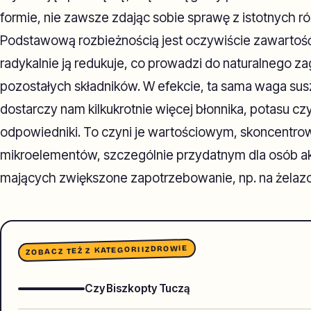
formie, nie zawsze zdając sobie sprawę z istotnych różn
Podstawową rozbieżnością jest oczywiście zawartoś
radykalnie ją redukuje, co prowadzi do naturalnego z
pozostałych składników. W efekcie, ta sama waga su
dostarczy nam kilkukrotnie więcej błonnika, potasu czy
odpowiedniki. To czyni je wartościowym, skoncentr
mikroelementów, szczególnie przydatnym dla osób ak
mających zwiększone zapotrzebowanie, np. na żelazo
ZDROWIE
ZOBACZ TEŻ Z KATEGORII
Czy Biszkopty Tuczą