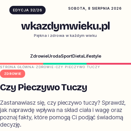
SOBOTA, 8 SIERPNIA 2026
EDYCJA 32/26
wkazdymwieku.pl
Piękna i zdrowa w każdym wieku
Zdrowie
Uroda
Sport
Dieta
Lifestyle
STRONA GŁÓWNA
›
ZDROWIE
›
CZY PIECZYWO TUCZY
ZDROWIE
Czy Pieczywo Tuczy
Zastanawiasz się, czy pieczywo tuczy? Sprawdź,
jak naprawdę wpływa na skład ciała i wagę oraz
poznaj fakty, które pomogą Ci podjąć świadomą
decyzję.