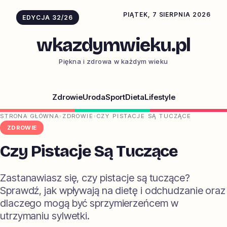
PIĄTEK, 7 SIERPNIA 2026
EDYCJA 32/26
wkazdymwieku.pl
Piękna i zdrowa w każdym wieku
Zdrowie
Uroda
Sport
Dieta
Lifestyle
STRONA GŁÓWNA
›
ZDROWIE
›
CZY PISTACJE SĄ TUCZĄCE
ZDROWIE
Czy Pistacje Są Tuczące
Zastanawiasz się, czy pistacje są tuczące?
Sprawdź, jak wpływają na dietę i odchudzanie oraz
dlaczego mogą być sprzymierzeńcem w
utrzymaniu sylwetki.