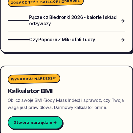
ZDROWIE
ZOBACZ TEŻ Z KATEGORII
Pączek z Biedronki 2026 - kalorie i skład
→
odżywczy
→
Czy Popcorn Z Mikrofali Tuczy
WYPRÓBUJ NARZĘDZIE
Kalkulator BMI
Oblicz swoje BMI (Body Mass Index) i sprawdz, czy Twoja
waga jest prawidlowa. Darmowy kalkulator online.
Otwórz narzędzie →