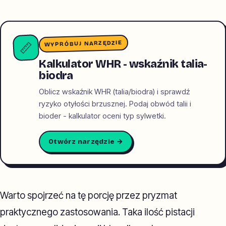
WYPRÓBUJ NARZĘDZIE
📏
Kalkulator WHR - wskaźnik talia-
biodra
Oblicz wskaźnik WHR (talia/biodra) i sprawdź
ryzyko otyłości brzusznej. Podaj obwód talii i
bioder - kalkulator oceni typ sylwetki.
Otwórz narzędzie →
Warto spojrzeć na tę porcję przez pryzmat
praktycznego zastosowania. Taka ilość pistacji