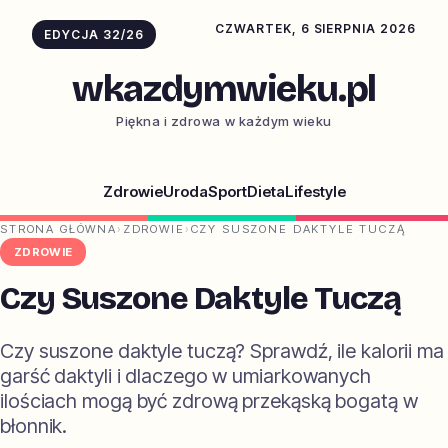
CZWARTEK, 6 SIERPNIA 2026
EDYCJA 32/26
wkazdymwieku.pl
Piękna i zdrowa w każdym wieku
Zdrowie
Uroda
Sport
Dieta
Lifestyle
STRONA GŁÓWNA
›
ZDROWIE
›
CZY SUSZONE DAKTYLE TUCZĄ
ZDROWIE
Czy Suszone Daktyle Tuczą
Czy suszone daktyle tuczą? Sprawdź, ile kalorii ma
garść daktyli i dlaczego w umiarkowanych
ilościach mogą być zdrową przekąską bogatą w
błonnik.