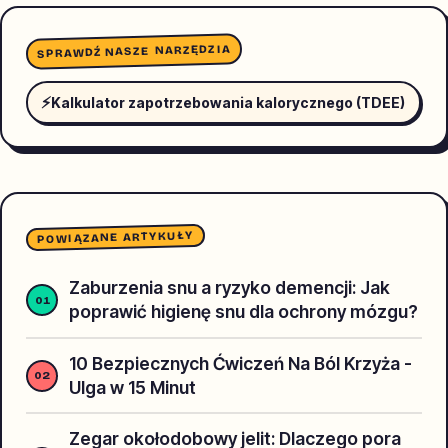
SPRAWDŹ NASZE NARZĘDZIA
⚡
Kalkulator zapotrzebowania kalorycznego (TDEE)
POWIĄZANE ARTYKUŁY
Zaburzenia snu a ryzyko demencji: Jak
poprawić higienę snu dla ochrony mózgu?
10 Bezpiecznych Ćwiczeń Na Ból Krzyża -
Ulga w 15 Minut
Zegar okołodobowy jelit: Dlaczego pora