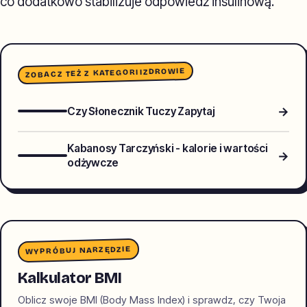
co dodatkowo stabilizuje odpowiedź insulinową.
ZDROWIE
ZOBACZ TEŻ Z KATEGORII
→
Czy Słonecznik Tuczy Zapytaj
Kabanosy Tarczyński - kalorie i wartości
→
odżywcze
WYPRÓBUJ NARZĘDZIE
Kalkulator BMI
Oblicz swoje BMI (Body Mass Index) i sprawdz, czy Twoja