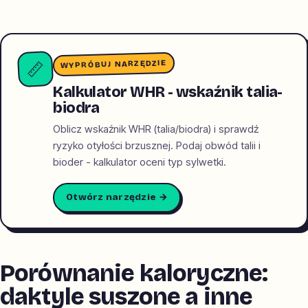
WYPRÓBUJ NARZĘDZIE
📏
Kalkulator WHR - wskaźnik talia-
biodra
Oblicz wskaźnik WHR (talia/biodra) i sprawdź
ryzyko otyłości brzusznej. Podaj obwód talii i
bioder - kalkulator oceni typ sylwetki.
Otwórz narzędzie →
Porównanie kaloryczne:
daktyle suszone a inne