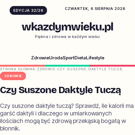
CZWARTEK, 6 SIERPNIA 2026
EDYCJA 32/26
wkazdymwieku.pl
Piękna i zdrowa w każdym wieku
Zdrowie
Uroda
Sport
Dieta
Lifestyle
STRONA GŁÓWNA
›
ZDROWIE
›
CZY SUSZONE DAKTYLE TUCZĄ
ZDROWIE
Czy Suszone Daktyle Tuczą
Czy suszone daktyle tuczą? Sprawdź, ile kalorii ma
garść daktyli i dlaczego w umiarkowanych
ilościach mogą być zdrową przekąską bogatą w
błonnik.