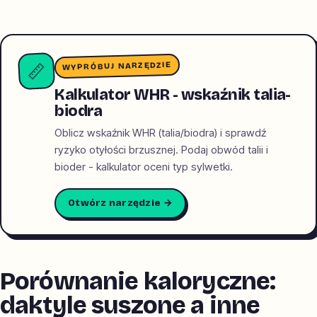
WYPRÓBUJ NARZĘDZIE
📏
Kalkulator WHR - wskaźnik talia-
biodra
Oblicz wskaźnik WHR (talia/biodra) i sprawdź
ryzyko otyłości brzusznej. Podaj obwód talii i
bioder - kalkulator oceni typ sylwetki.
Otwórz narzędzie →
Porównanie kaloryczne:
daktyle suszone a inne