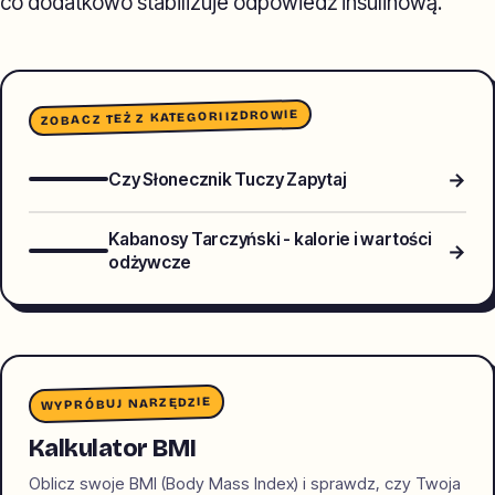
co dodatkowo stabilizuje odpowiedź insulinową.
ZDROWIE
ZOBACZ TEŻ Z KATEGORII
→
Czy Słonecznik Tuczy Zapytaj
Kabanosy Tarczyński - kalorie i wartości
→
odżywcze
WYPRÓBUJ NARZĘDZIE
Kalkulator BMI
Oblicz swoje BMI (Body Mass Index) i sprawdz, czy Twoja