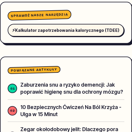
SPRAWDŹ NASZE NARZĘDZIA
⚡
Kalkulator zapotrzebowania kalorycznego (TDEE)
POWIĄZANE ARTYKUŁY
Zaburzenia snu a ryzyko demencji: Jak
poprawić higienę snu dla ochrony mózgu?
10 Bezpiecznych Ćwiczeń Na Ból Krzyża -
Ulga w 15 Minut
Zegar okołodobowy jelit: Dlaczego pora