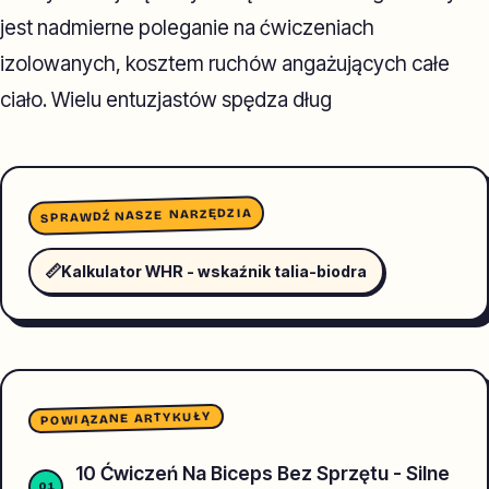
jest nadmierne poleganie na ćwiczeniach
izolowanych, kosztem ruchów angażujących całe
ciało. Wielu entuzjastów spędza dług
SPRAWDŹ NASZE NARZĘDZIA
📏
Kalkulator WHR - wskaźnik talia-biodra
POWIĄZANE ARTYKUŁY
10 Ćwiczeń Na Biceps Bez Sprzętu - Silne