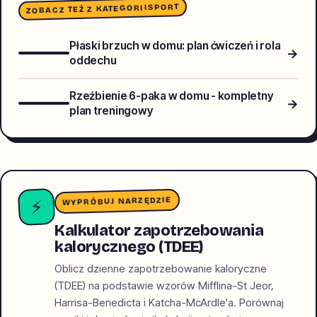
SPORT
ZOBACZ TEŻ Z KATEGORII
Płaski brzuch w domu: plan ćwiczeń i rola
→
oddechu
Rzeźbienie 6-paka w domu - kompletny
→
plan treningowy
WYPRÓBUJ NARZĘDZIE
⚡
Kalkulator zapotrzebowania
kalorycznego (TDEE)
Oblicz dzienne zapotrzebowanie kaloryczne
(TDEE) na podstawie wzorów Mifflina-St Jeor,
Harrisa-Benedicta i Katcha-McArdle'a. Porównaj