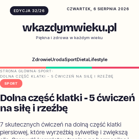
CZWARTEK, 6 SIERPNIA 2026
EDYCJA 32/26
wkazdymwieku.pl
Piękna i zdrowa w każdym wieku
Zdrowie
Uroda
Sport
Dieta
Lifestyle
STRONA GŁÓWNA
›
SPORT
›
DOLNA CZĘŚĆ KLATKI - 5 ĆWICZEŃ NA SIŁĘ I RZEŹBĘ
SPORT
Dolna część klatki - 5 ćwiczeń
na siłę i rzeźbę
7 skutecznych ćwiczeń na dolną część klatki
piersiowej, które wyrzeźbią sylwetkę i zwiększą