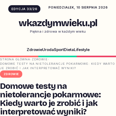
PONIEDZIAŁEK, 10 SIERPNIA 2026
EDYCJA 33/26
wkazdymwieku.pl
Piękna i zdrowa w każdym wieku
Zdrowie
Uroda
Sport
Dieta
Lifestyle
STRONA GŁÓWNA
›
ZDROWIE
›
DOMOWE TESTY NA NIETOLERANCJE POKARMOWE: KIEDY WARTO
JE ZROBIĆ I JAK INTERPRETOWAĆ WYNIKI?
ZDROWIE
Domowe testy na
nietolerancje pokarmowe:
Kiedy warto je zrobić i jak
interpretować wyniki?