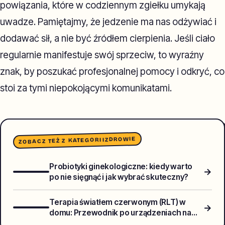
powiązania, które w codziennym zgiełku umykają
uwadze. Pamiętajmy, że jedzenie ma nas odżywiać i
dodawać sił, a nie być źródłem cierpienia. Jeśli ciało
regularnie manifestuje swój sprzeciw, to wyraźny
znak, by poszukać profesjonalnej pomocy i odkryć, co
stoi za tymi niepokojącymi komunikatami.
ZDROWIE
ZOBACZ TEŻ Z KATEGORII
Probiotyki ginekologiczne: kiedy warto
→
po nie sięgnąć i jak wybrać skuteczny?
Terapia światłem czerwonym (RLT) w
→
domu: Przewodnik po urządzeniach na
ból stawów, gojenie ran i odmładzanie