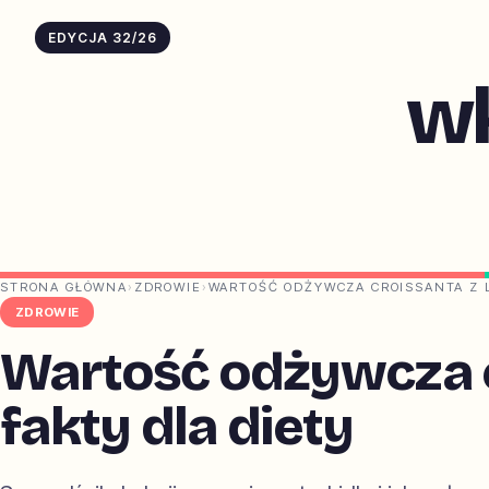
EDYCJA 32/26
w
STRONA GŁÓWNA
›
ZDROWIE
›
WARTOŚĆ ODŻYWCZA CROISSANTA Z L
ZDROWIE
Wartość odżywcza cr
fakty dla diety