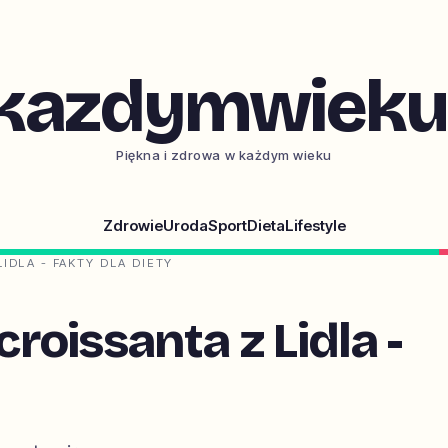
kazdymwieku.
Piękna i zdrowa w każdym wieku
Zdrowie
Uroda
Sport
Dieta
Lifestyle
IDLA - FAKTY DLA DIETY
oissanta z Lidla -