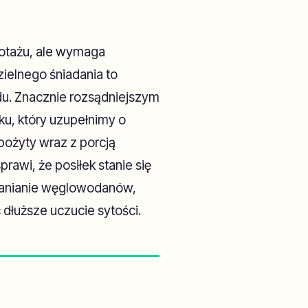
botażu, ale wymaga
ielnego śniadania to
du. Znacznie rozsądniejszym
ku, który uzupełnimy o
 spożyty wraz z porcją
rawi, że posiłek stanie się
hłanianie węglowodanów,
dłuższe uczucie sytości.