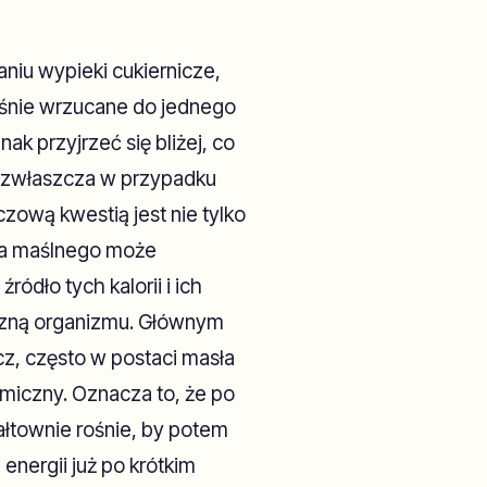
iu wypieki cukiernicze,
tośnie wrzucane do jednego
nak przyjrzeć się bliżej, co
, zwłaszcza w przypadku
czową kwestią jest nie tylko
nta maślnego może
ódło tych kalorii i ich
czną organizmu. Głównym
zcz, często w postaci masła
emiczny. Oznacza to, że po
ałtownie rośnie, by potem
nergii już po krótkim