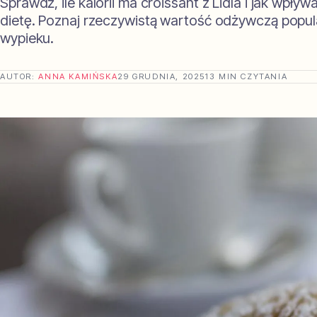
Sprawdź, ile kalorii ma croissant z Lidla i jak wpływ
dietę. Poznaj rzeczywistą wartość odżywczą popu
wypieku.
AUTOR:
ANNA KAMIŃSKA
29 GRUDNIA, 2025
13 MIN CZYTANIA