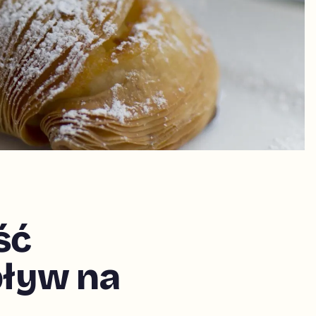
ść
pływ na