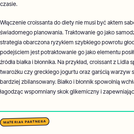
czasie.
Włączenie croissanta do diety nie musi być aktem sa
świadomego planowania. Traktowanie go jako samodz
strategia obarczona ryzykiem szybkiego powrotu gło
podejściem jest potraktowanie go jako elementu posił
źródła białka i błonnika. Na przykład, croissant z Lidla
twarożku czy greckiego jogurtu oraz garścią warzyw sp
bardziej zbilansowany. Białko i błonnik spowolnią wc
łagodząc wspomniany skok glikemiczny i zapewniając 
MATERIAŁ PARTNERA