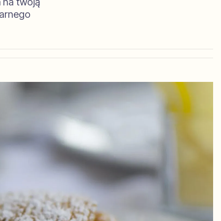
a na twoją
larnego