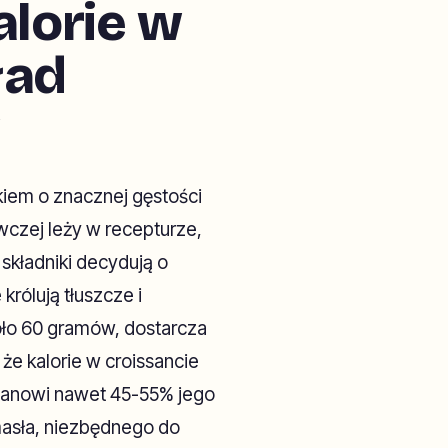
alorie w
ład
ekiem o znacznej gęstości
wczej leży w recepturze,
 składniki decydują o
rólują tłuszcze i
oło 60 gramów, dostarcza
 że kalorie w croissancie
stanowi nawet 45-55% jego
masła, niezbędnego do