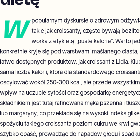
W
popularnym dyskursie o zdrowym odżywian
takie jak croissanty, często bywają bezli
worka z etykietą „puste kalorie”. Warto jed
konkretnie kryje się pod warstwami maślanego ciasta
łatwo dostępnych produktów, jak croissant z Lidla. Klu
sama liczba kalorii, która dla standardowego croissa
oscylować wokół 250-300 kcal, ale przede wszystkim źr
wpływ na uczucie sytości oraz gospodarkę energety
składnikiem jest tutaj rafinowana mąka pszenna i tłus
lub margaryny, co przekłada się na wysoki indeks glik
spożyciu takiego croissanta poziom cukru we krwi gw
szybko opaść, prowadząc do napadów głodu i spadku e