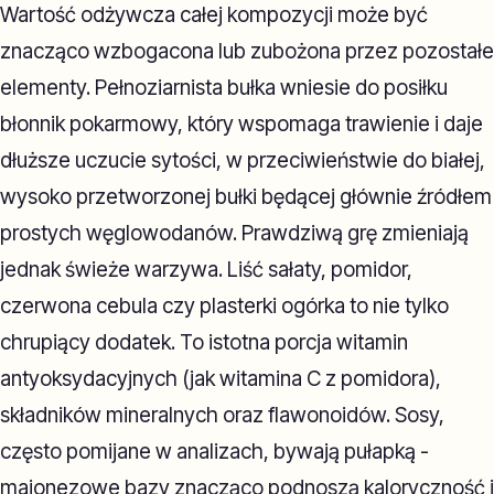
Wartość odżywcza całej kompozycji może być
znacząco wzbogacona lub zubożona przez pozostałe
elementy. Pełnoziarnista bułka wniesie do posiłku
błonnik pokarmowy, który wspomaga trawienie i daje
dłuższe uczucie sytości, w przeciwieństwie do białej,
wysoko przetworzonej bułki będącej głównie źródłem
prostych węglowodanów. Prawdziwą grę zmieniają
jednak świeże warzywa. Liść sałaty, pomidor,
czerwona cebula czy plasterki ogórka to nie tylko
chrupiący dodatek. To istotna porcja witamin
antyoksydacyjnych (jak witamina C z pomidora),
składników mineralnych oraz flawonoidów. Sosy,
często pomijane w analizach, bywają pułapką -
majonezowe bazy znacząco podnoszą kaloryczność i