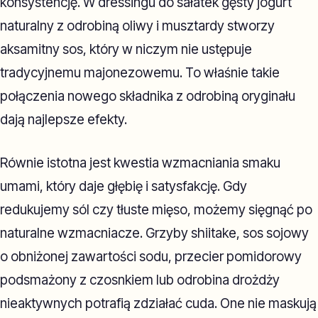
konsystencję. W dressingu do sałatek gęsty jogurt
naturalny z odrobiną oliwy i musztardy stworzy
aksamitny sos, który w niczym nie ustępuje
tradycyjnemu majonezowemu. To właśnie takie
połączenia nowego składnika z odrobiną oryginału
dają najlepsze efekty.
Równie istotna jest kwestia wzmacniania smaku
umami, który daje głębię i satysfakcję. Gdy
redukujemy sól czy tłuste mięso, możemy sięgnąć po
naturalne wzmacniacze. Grzyby shiitake, sos sojowy
o obniżonej zawartości sodu, przecier pomidorowy
podsmażony z czosnkiem lub odrobina drożdży
nieaktywnych potrafią zdziałać cuda. One nie maskują