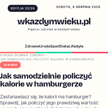
SOBOTA, 8 SIERPNIA 2026
EDYCJA 32/26
wkazdymwieku.pl
Piękna i zdrowa w każdym wieku
Zdrowie
Uroda
Sport
Dieta
Lifestyle
STRONA GŁÓWNA
›
ZDROWIE
›
JAK SAMODZIELNIE POLICZYĆ KALORIE W HAMBURGERZE
ZDROWIE
Jak samodzielnie policzyć
kalorie w hamburgerze
Zastanawiasz się, ile kalorii ma hamburger?
Sprawdź, jak policzyć jego prawdziwą wartość