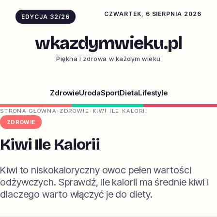
CZWARTEK, 6 SIERPNIA 2026
EDYCJA 32/26
wkazdymwieku.pl
Piękna i zdrowa w każdym wieku
Zdrowie
Uroda
Sport
Dieta
Lifestyle
STRONA GŁÓWNA
›
ZDROWIE
›
KIWI ILE KALORII
ZDROWIE
Kiwi Ile Kalorii
Kiwi to niskokaloryczny owoc pełen wartości
odżywczych. Sprawdź, ile kalorii ma średnie kiwi i
dlaczego warto włączyć je do diety.