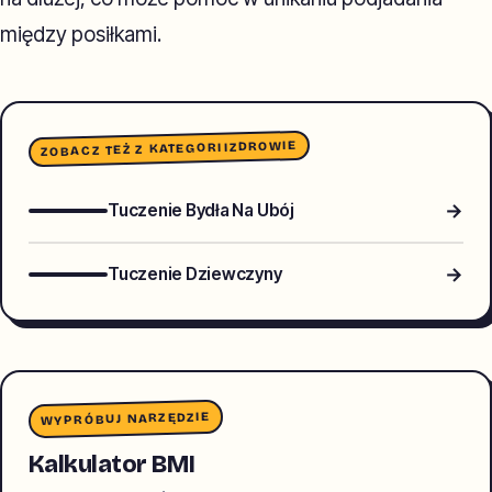
między posiłkami.
ZDROWIE
ZOBACZ TEŻ Z KATEGORII
→
Tuczenie Bydła Na Ubój
→
Tuczenie Dziewczyny
WYPRÓBUJ NARZĘDZIE
Kalkulator BMI