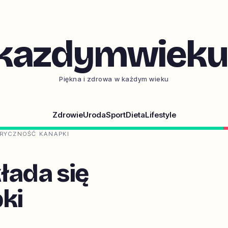
kazdymwieku.
Piękna i zdrowa w każdym wieku
Zdrowie
Uroda
Sport
Dieta
Lifestyle
ORYCZNOŚĆ KANAPKI
łada się
ki