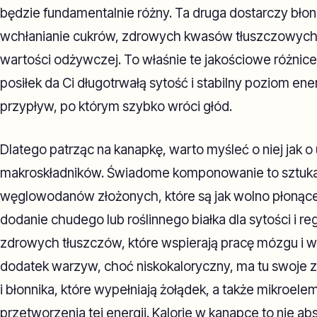
będzie fundamentalnie różny. Ta druga dostarczy bło
wchłanianie cukrów, zdrowych kwasów tłuszczowych 
wartości odżywczej. To właśnie te jakościowe różnice
posiłek da Ci długotrwałą sytość i stabilny poziom ener
przypływ, po którym szybko wróci głód.
Dlatego patrząc na kanapkę, warto myśleć o niej jak o
makroskładników. Świadome komponowanie to sztuk
węglowodanów złożonych, które są jak wolno płonące
dodanie chudego lub roślinnego białka dla sytości i re
zdrowych tłuszczów, które wspierają pracę mózgu i w
dodatek warzyw, choć niskokaloryczny, ma tu swoje 
i błonnika, które wypełniają żołądek, a także mikroe
przetworzenia tej energii. Kalorie w kanapce to nie abs