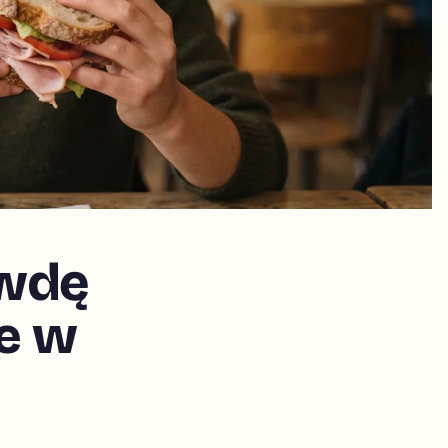
awdę
ie w