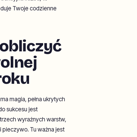
buduje Twoje codzienne
 obliczyć
olnej
roku
arna magia, pełna ukrytych
do sukcesu jest
y trzech wyraźnych warstw,
i pieczywo. Tu ważna jest