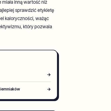
 miała inną wartość niż
jlepiej sprawdzić etykietę
el kaloryczności, ważąc
ektywizmu, który pozwala
→
→
 ziemniaków