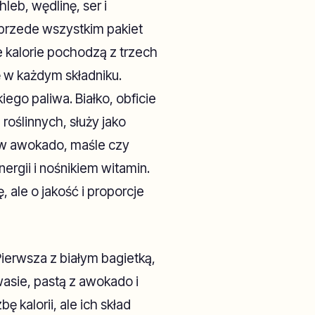
leb, wędlinę, ser i
przede wszystkim pakiet
Te kalorie pochodzą z trzech
 w każdym składniku.
go paliwa. Białko, obficie
roślinnych, służy jako
 w awokado, maśle czy
rgii i nośnikiem witamin.
, ale o jakość i proporcje
ierwsza z białym bagietką,
asie, pastą z awokado i
 kalorii, ale ich skład