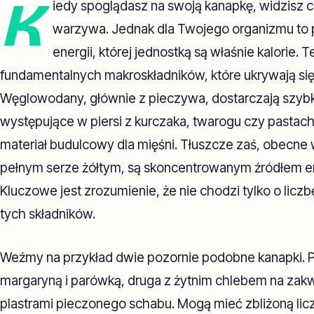
K
iedy spoglądasz na swoją kanapkę, widzisz ch
warzywa. Jednak dla Twojego organizmu to 
energii, której jednostką są właśnie kalorie. 
fundamentalnych makroskładników, które ukrywają się
Węglowodany, głównie z pieczywa, dostarczają szybkie
występujące w piersi z kurczaka, twarogu czy pastach 
materiał budulcowy dla mięśni. Tłuszcze zaś, obecne
pełnym serze żółtym, są skoncentrowanym źródłem ene
Kluczowe jest zrozumienie, że nie chodzi tylko o liczbę
tych składników.
Weźmy na przykład dwie pozornie podobne kanapki. P
margaryną i parówką, druga z żytnim chlebem na zakw
plastrami pieczonego schabu. Mogą mieć zbliżoną liczbę