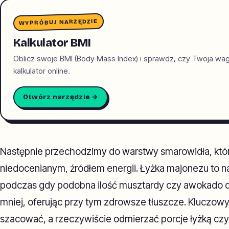
WYPRÓBUJ NARZĘDZIE
Kalkulator BMI
Oblicz swoje BMI (Body Mass Index) i sprawdz, czy Twoja wa
kalkulator online.
Otwórz narzędzie →
Następnie przechodzimy do warstwy smarowidła, któr
niedocenianym, źródłem energii. Łyżka majonezu to naw
podczas gdy podobna ilość musztardy czy awokado d
mniej, oferując przy tym zdrowsze tłuszcze. Kluczowy 
szacować, a rzeczywiście odmierzać porcje łyżką czy