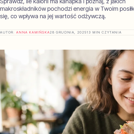
Sprawdź, ile kalorii ma kanapka i poznaj, z jakich
makroskładników pochodzi energia w Twoim posił
się, co wpływa na jej wartość odżywczą.
AUTOR:
ANNA KAMIŃSKA
28 GRUDNIA, 2025
13 MIN CZYTANIA