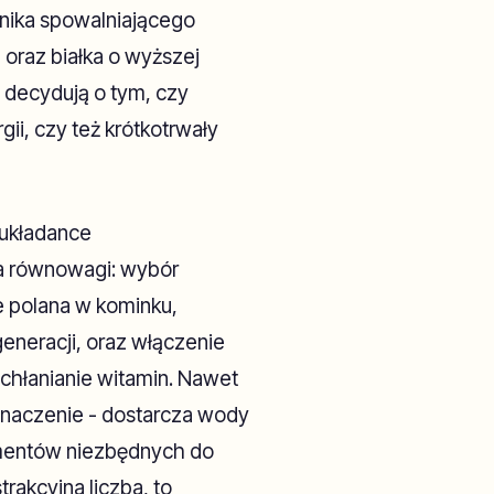
nnika spowalniającego
oraz białka o wyższej
 decydują o tym, czy
gii, czy też krótkotrwały
 układance
a równowagi: wybór
 polana w kominku,
generacji, oraz włączenie
chłanianie witamin. Nawet
znaczenie - dostarcza wody
lementów niezbędnych do
trakcyjna liczba, to