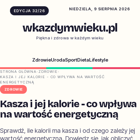
NIEDZIELA, 9 SIERPNIA 2026
EDYCJA 32/26
wkazdymwieku.pl
Piękna i zdrowa w każdym wieku
Zdrowie
Uroda
Sport
Dieta
Lifestyle
STRONA GŁÓWNA
›
ZDROWIE
›
KASZA I JEJ KALORIE - CO WPŁYWA NA WARTOŚĆ
ENERGETYCZNĄ
ZDROWIE
Kasza i jej kalorie - co wpływa
na wartość energetyczną
Sprawdź, ile kalorii ma kasza i od czego zależy jej
wartość energetyczna. Dowiedz się, jak obliczyć