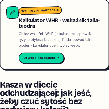
WYPRÓBUJ NARZĘDZIE
📏
Kalkulator WHR - wskaźnik talia-
biodra
Oblicz wskaźnik WHR (talia/biodra) i sprawdź
ryzyko otyłości brzusznej. Podaj obwód talii i
bioder - kalkulator oceni typ sylwetki.
Otwórz narzędzie →
Kasza w diecie
odchudzającej: jak jeść,
żeby czuć sytość bez