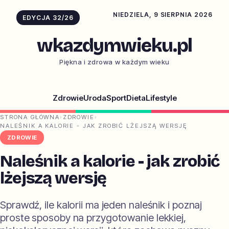
NIEDZIELA, 9 SIERPNIA 2026
EDYCJA 32/26
wkazdymwieku.pl
Piękna i zdrowa w każdym wieku
Zdrowie
Uroda
Sport
Dieta
Lifestyle
STRONA GŁÓWNA
›
ZDROWIE
›
NALEŚNIK A KALORIE - JAK ZROBIĆ LŻEJSZĄ WERSJĘ
ZDROWIE
Naleśnik a kalorie - jak zrobić
lżejszą wersję
Sprawdź, ile kalorii ma jeden naleśnik i poznaj
proste sposoby na przygotowanie lekkiej,