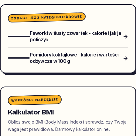
ZDROWIE
ZOBACZ TEŻ Z KATEGORII
Faworki w tłusty czwartek - kalorie i jak je
→
policzyć
Pomidory koktajlowe - kalorie i wartości
→
odżywcze w 100 g
WYPRÓBUJ NARZĘDZIE
Kalkulator BMI
Oblicz swoje BMI (Body Mass Index) i sprawdz, czy Twoja
waga jest prawidlowa. Darmowy kalkulator online.