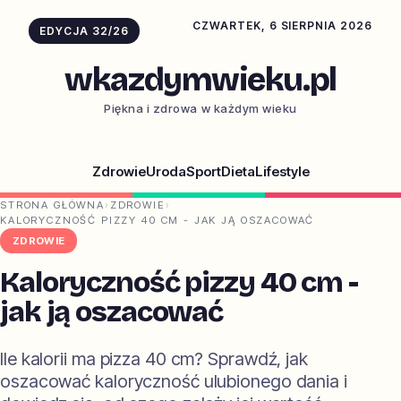
CZWARTEK, 6 SIERPNIA 2026
EDYCJA 32/26
wkazdymwieku.pl
Piękna i zdrowa w każdym wieku
Zdrowie
Uroda
Sport
Dieta
Lifestyle
STRONA GŁÓWNA
›
ZDROWIE
›
KALORYCZNOŚĆ PIZZY 40 CM - JAK JĄ OSZACOWAĆ
ZDROWIE
Kaloryczność pizzy 40 cm -
jak ją oszacować
Ile kalorii ma pizza 40 cm? Sprawdź, jak
oszacować kaloryczność ulubionego dania i