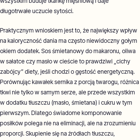
wszystkim buduje tkankę mięśniową i daje
długotrwałe uczucie sytości.
Praktycznym wnioskiem jest to, że największy wpływ
na kaloryczność dania ma często niewidoczny gołym
okiem dodatek. Sos śmietanowy do makaronu, oliwa
w sałatce czy masło w cieście to prawdziwi „cichy
zabójcy” diety, jeśli chodzi o gęstość energetyczną.
Porównując kawałek sernika z porcją twarogu, różnica
tkwi nie tylko w samym serze, ale przede wszystkim
w dodatku tłuszczu (masło, śmietana) i cukru w tym
pierwszym. Dlatego świadome komponowanie
posiłków polega nie na eliminacji, ale na zrozumieniu
proporcji. Skupienie się na źródłach tłuszczu,