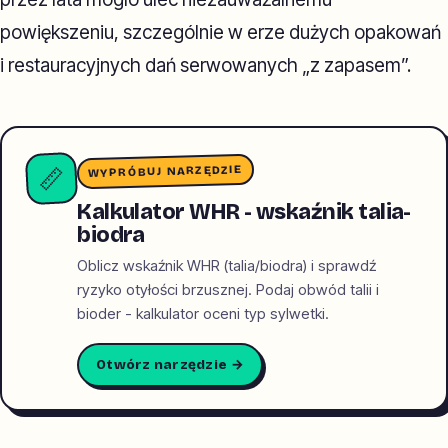
powiększeniu, szczególnie w erze dużych opakowań
i restauracyjnych dań serwowanych „z zapasem”.
WYPRÓBUJ NARZĘDZIE
📏
Kalkulator WHR - wskaźnik talia-
biodra
Oblicz wskaźnik WHR (talia/biodra) i sprawdź
ryzyko otyłości brzusznej. Podaj obwód talii i
bioder - kalkulator oceni typ sylwetki.
Otwórz narzędzie →