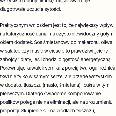
wszystkim buduje tkankę mięśniową i daje
długotrwałe uczucie sytości.
Praktycznym wnioskiem jest to, że największy wpływ
na kaloryczność dania ma często niewidoczny gołym
okiem dodatek. Sos śmietanowy do makaronu, oliwa
w sałatce czy masło w cieście to prawdziwi „cichy
zabójcy” diety, jeśli chodzi o gęstość energetyczną.
Porównując kawałek sernika z porcją twarogu, różnica
tkwi nie tylko w samym serze, ale przede wszystkim
w dodatku tłuszczu (masło, śmietana) i cukru w tym
pierwszym. Dlatego świadome komponowanie
posiłków polega nie na eliminacji, ale na zrozumieniu
proporcji. Skupienie się na źródłach tłuszczu,