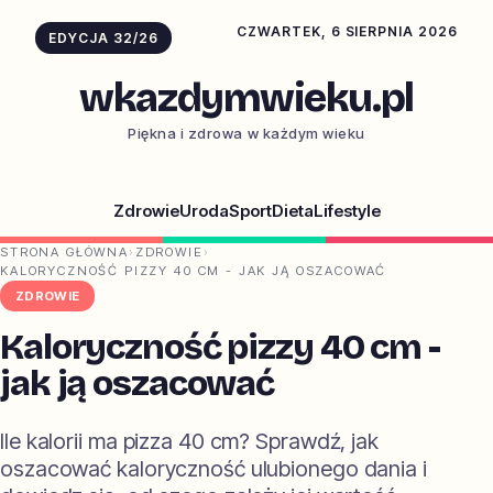
CZWARTEK, 6 SIERPNIA 2026
EDYCJA 32/26
wkazdymwieku.pl
Piękna i zdrowa w każdym wieku
Zdrowie
Uroda
Sport
Dieta
Lifestyle
STRONA GŁÓWNA
›
ZDROWIE
›
KALORYCZNOŚĆ PIZZY 40 CM - JAK JĄ OSZACOWAĆ
ZDROWIE
Kaloryczność pizzy 40 cm -
jak ją oszacować
Ile kalorii ma pizza 40 cm? Sprawdź, jak
oszacować kaloryczność ulubionego dania i