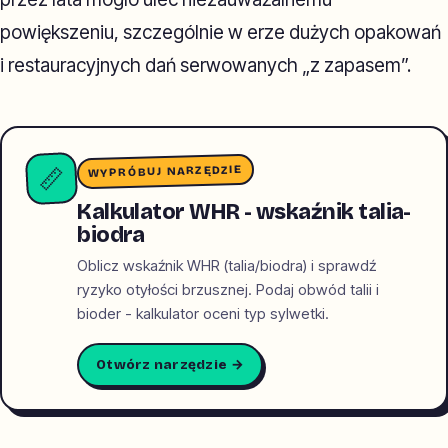
powiększeniu, szczególnie w erze dużych opakowań
i restauracyjnych dań serwowanych „z zapasem”.
WYPRÓBUJ NARZĘDZIE
📏
Kalkulator WHR - wskaźnik talia-
biodra
Oblicz wskaźnik WHR (talia/biodra) i sprawdź
ryzyko otyłości brzusznej. Podaj obwód talii i
bioder - kalkulator oceni typ sylwetki.
Otwórz narzędzie →