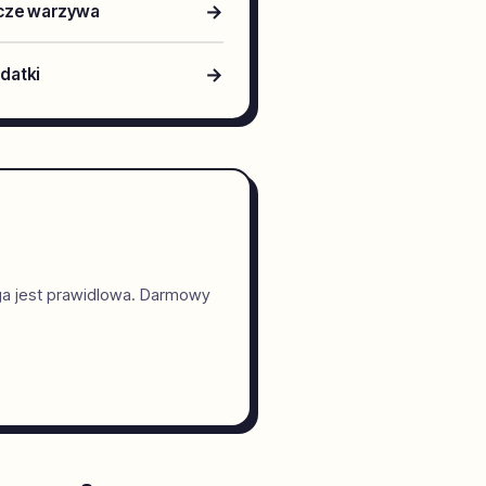
→
wcze warzywa
→
odatki
ga jest prawidlowa. Darmowy