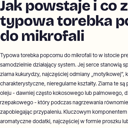
Jak powstaje i co 
typowa torebka p
do mikrofali
Typowa torebka popcornu do mikrofali to w istocie pr
samodzielnie działający system. Jej serce stanowią s
ziarna kukurydzy, najczęściej odmiany „motylkowej”, 
charakterystyczne, nieregularne kształty. Ziarna te s
oleju - dawniej często kokosowego lub palmowego, dzi
rzepakowego - który podczas nagrzewania równomier
zapobiegając przypaleniu. Kluczowym komponentem je
aromatyczne dodatki, najczęściej w formie proszku lu