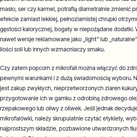
masło, ser czy karmel, potrafią diametralnie zmienić p
efekcie zamiast lekkiej, pełnoziarnistej chrupki otrz
gęstości kalorycznej, bogaty w niepożądane dodatki.
nawet wersje reklamowane jako „light” lub „naturalne
ilości soli lub innych wzmacniaczy smaku.
Czy zatem popcorn z mikrofali można włączyć do zdro
pewnymi warunkami i z dużą świadomością wyboru. 
jest zakup zwykłych, nieprzetworzonych ziaren kukur
przygotowanie ich w garnku z odrobiną zdrowego olej
rzepakowego lub oliwy z oliwek. Jeśli jednak decydu
mikrofalówki, należy skrupulatnie czytać etykiety, wyb
najprostszym składzie, pozbawione utwardzonych tłu