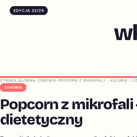
EDYCJA 32/26
w
STRONA GŁÓWNA
›
ZDROWIE
›
POPCORN Z MIKROFALI - KALORIE I 
ZDROWIE
Popcorn z mikrofali -
dietetyczny