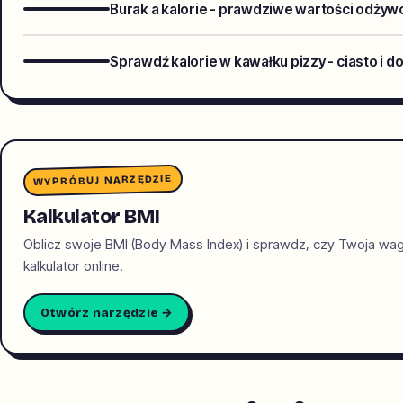
Burak a kalorie - prawdziwe wartości odży
Sprawdź kalorie w kawałku pizzy - ciasto i d
WYPRÓBUJ NARZĘDZIE
Kalkulator BMI
Oblicz swoje BMI (Body Mass Index) i sprawdz, czy Twoja wa
kalkulator online.
Otwórz narzędzie →