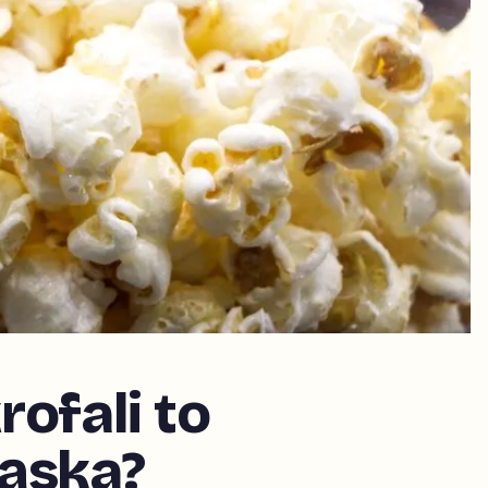
ofali to
kąska?