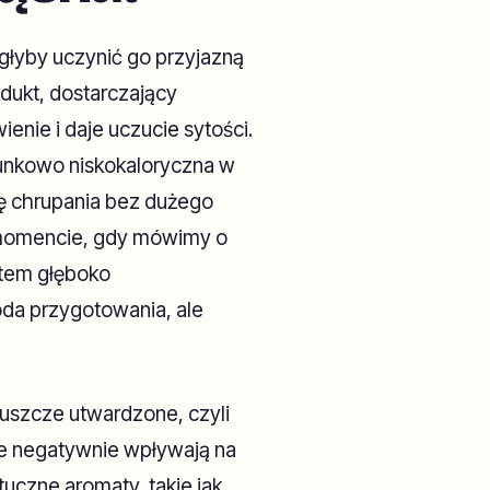
głyby uczynić go przyjazną
odukt, dostarczający
nie i daje uczucie sytości.
sunkowo niskokaloryczna w
bę chrupania bez dużego
 momencie, gdy mówimy o
uktem głęboko
da przygotowania, ale
łuszcze utwardzone, czyli
re negatywnie wpływają na
tuczne aromaty, takie jak