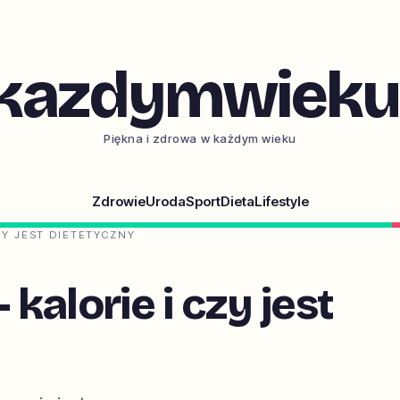
kazdymwieku.
Piękna i zdrowa w każdym wieku
Zdrowie
Uroda
Sport
Dieta
Lifestyle
CZY JEST DIETETYCZNY
 kalorie i czy jest