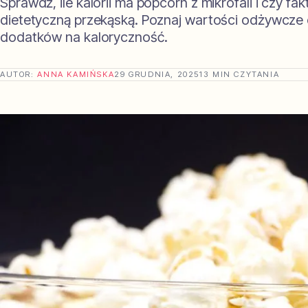
Sprawdź, ile kalorii ma popcorn z mikrofali i czy fak
dietetyczną przekąską. Poznaj wartości odżywcze
dodatków na kaloryczność.
AUTOR:
ANNA KAMIŃSKA
29 GRUDNIA, 2025
13 MIN CZYTANIA