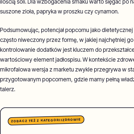
ilością soli. Dla wzbogacenia smaku warto sięgać po n
suszone zioła, papryka w proszku czy cynamon.
Podsumowując, potencjał popcornu jako dietetycznej p
często niweczony przez formę, w jakiej najchętniej 
kontrolowanie dodatków jest kluczem do przekształcen
wartościowy element jadłospisu. W kontekście zdrow
mikrofalowa wersja z marketu zwykle przegrywa w star
przygotowanym popcornem, gdzie mamy pełną władzę 
talerz.
ZDROWIE
ZOBACZ TEŻ Z KATEGORII