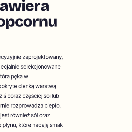
zawiera
opcornu
ecyzyjnie zaprojektowany,
pecjalnie selekcjonowane
która pęka w
ą pokryte cienką warstwą
ś coraz częściej soi lub
nie rozprowadza ciepło,
st również sól oraz
b płynu, które nadają smak