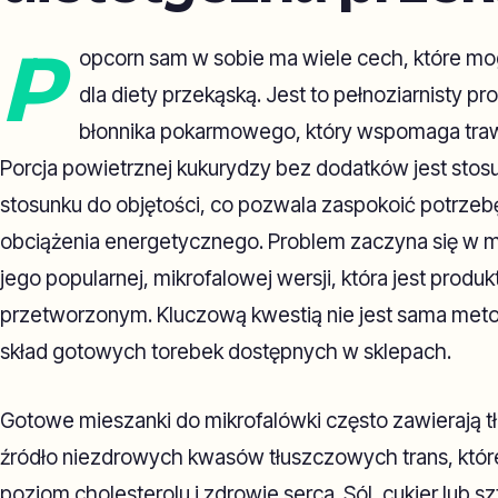
P
opcorn sam w sobie ma wiele cech, które mo
dla diety przekąską. Jest to pełnoziarnisty pr
błonnika pokarmowego, który wspomaga trawie
Porcja powietrznej kukurydzy bez dodatków jest sto
stosunku do objętości, co pozwala zaspokoić potrze
obciążenia energetycznego. Problem zaczyna się w
jego popularnej, mikrofalowej wersji, która jest prod
przetworzonym. Kluczową kwestią nie jest sama meto
skład gotowych torebek dostępnych w sklepach.
Gotowe mieszanki do mikrofalówki często zawierają t
źródło niezdrowych kwasów tłuszczowych trans, któ
poziom cholesterolu i zdrowie serca. Sól, cukier lub sz