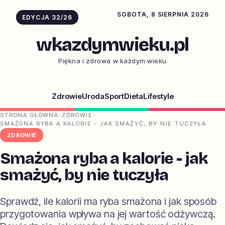
SOBOTA, 8 SIERPNIA 2026
EDYCJA 32/26
wkazdymwieku.pl
Piękna i zdrowa w każdym wieku
Zdrowie
Uroda
Sport
Dieta
Lifestyle
STRONA GŁÓWNA
›
ZDROWIE
›
SMAŻONA RYBA A KALORIE - JAK SMAŻYĆ, BY NIE TUCZYŁA
ZDROWIE
Smażona ryba a kalorie - jak
smażyć, by nie tuczyła
Sprawdź, ile kalorii ma ryba smażona i jak sposób
przygotowania wpływa na jej wartość odżywczą.