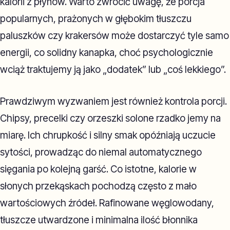
kalorii z płynów. Warto zwrócić uwagę, że porcja
popularnych, prażonych w głębokim tłuszczu
paluszków czy krakersów może dostarczyć tyle samo
energii, co solidny kanapka, choć psychologicznie
wciąż traktujemy ją jako „dodatek” lub „coś lekkiego”.
Prawdziwym wyzwaniem jest również kontrola porcji.
Chipsy, precelki czy orzeszki solone rzadko jemy na
miarę. Ich chrupkość i silny smak opóźniają uczucie
sytości, prowadząc do niemal automatycznego
sięgania po kolejną garść. Co istotne, kalorie w
słonych przekąskach pochodzą często z mało
wartościowych źródeł. Rafinowane węglowodany,
tłuszcze utwardzone i minimalna ilość błonnika