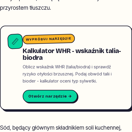
przyrostem tłuszczu.
WYPRÓBUJ NARZĘDZIE
📏
Kalkulator WHR - wskaźnik talia-
biodra
Oblicz wskaźnik WHR (talia/biodra) i sprawdź
ryzyko otyłości brzusznej. Podaj obwód talii i
bioder - kalkulator oceni typ sylwetki.
Otwórz narzędzie →
Sód, będący głównym składnikiem soli kuchennej,