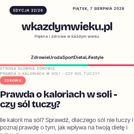
PIĄTEK, 7 SIERPNIA 2026
EDYCJA 32/26
wkazdymwieku.pl
Piękna i zdrowa w każdym wieku
Zdrowie
Uroda
Sport
Dieta
Lifestyle
STRONA GŁÓWNA
›
ZDROWIE
›
PRAWDA O KALORIACH W SOLI - CZY SÓL TUCZY?
ZDROWIE
Prawda o kaloriach w soli -
czy sól tuczy?
Ile kalorii ma sól? Sprawdź, dlaczego sól nie tuczy i
poznaj prawdę o tym, jak wpływa na twoją dietę i