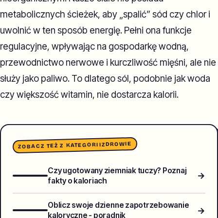
metabolicznych ścieżek, aby „spalić” sód czy chlor i
uwolnić w ten sposób energię. Pełni ona funkcje
regulacyjne, wpływając na gospodarkę wodną,
przewodnictwo nerwowe i kurczliwość mięśni, ale nie
służy jako paliwo. To dlatego sól, podobnie jak woda
czy większość witamin, nie dostarcza kalorii.
ZDROWIE
ZOBACZ TEŻ Z KATEGORII
Czy ugotowany ziemniak tuczy? Poznaj
→
fakty o kaloriach
Oblicz swoje dzienne zapotrzebowanie
→
kaloryczne - poradnik