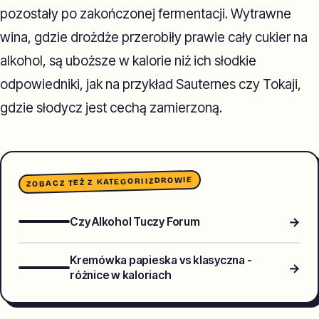
pozostały po zakończonej fermentacji. Wytrawne
wina, gdzie drożdże przerobiły prawie cały cukier na
alkohol, są uboższe w kalorie niż ich słodkie
odpowiedniki, jak na przykład Sauternes czy Tokaji,
gdzie słodycz jest cechą zamierzoną.
ZDROWIE
ZOBACZ TEŻ Z KATEGORII
→
Czy Alkohol Tuczy Forum
Kremówka papieska vs klasyczna -
→
różnice w kaloriach