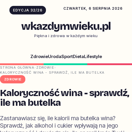
CZWARTEK, 6 SIERPNIA 2026
EDYCJA 32/26
wkazdymwieku.pl
Piękna i zdrowa w każdym wieku
Zdrowie
Uroda
Sport
Dieta
Lifestyle
STRONA GŁÓWNA
›
ZDROWIE
›
KALORYCZNOŚĆ WINA - SPRAWDŹ, ILE MA BUTELKA
ZDROWIE
Kaloryczność wina - sprawdź,
ile ma butelka
Zastanawiasz się, ile kalorii ma butelka wina?
Sprawdź, jak alkohol i cukier wpływają na jego