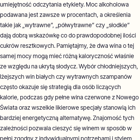
umiejętność odczytania etykiety. Moc alkoholowa
podawana jest zawsze w procentach, a określenia
takie jak „wytrawne”, „półwytrawne” czy „słodkie”
dają dobrą wskazówkę co do prawdopodobnej ilości
cukrów resztkowych. Pamiętajmy, że dwa wina o tej
samej mocy mogą mieć różną kaloryczność właśnie
ze względu na ukrytą słodycz. Wybór chłodniejszych,
lżejszych win białych czy wytrawnych szampanów
często okazuje się strategią dla osób liczących
kalorie, podczas gdy pełne wina czerwone z Nowego
Świata oraz wszelkie likierowe specjały stanowią ich
bardziej energetyczną alternatywę. Znajomość tych
zależności pozwala cieszyć się winem w sposób w
pełni zgodny z indywidualnymi potrzebami i stylem