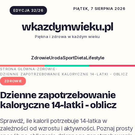
PIĄTEK, 7 SIERPNIA 2026
EDYCJA 32/26
wkazdymwieku.pl
Piękna i zdrowa w każdym wieku
Zdrowie
Uroda
Sport
Dieta
Lifestyle
STRONA GŁÓWNA
›
ZDROWIE
›
DZIENNE ZAPOTRZEBOWANIE KALORYCZNE 14-LATKI - OBLICZ
ZDROWIE
Dzienne zapotrzebowanie
kaloryczne 14-latki - oblicz
Sprawdź, ile kalorii potrzebuje 14-latka w
zależności od wzrostu i aktywności. Poznaj prosty