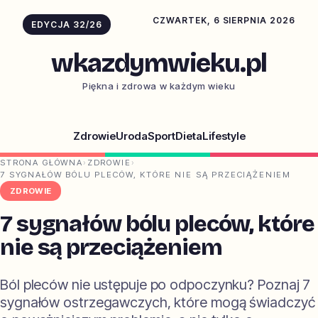
CZWARTEK, 6 SIERPNIA 2026
EDYCJA 32/26
wkazdymwieku.pl
Piękna i zdrowa w każdym wieku
Zdrowie
Uroda
Sport
Dieta
Lifestyle
STRONA GŁÓWNA
›
ZDROWIE
›
7 SYGNAŁÓW BÓLU PLECÓW, KTÓRE NIE SĄ PRZECIĄŻENIEM
ZDROWIE
7 sygnałów bólu pleców, które
nie są przeciążeniem
Ból pleców nie ustępuje po odpoczynku? Poznaj 7
sygnałów ostrzegawczych, które mogą świadczyć