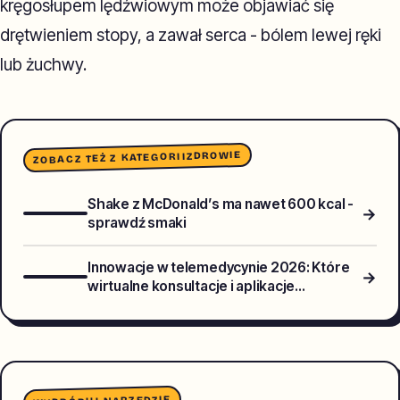
kręgosłupem lędźwiowym może objawiać się
drętwieniem stopy, a zawał serca - bólem lewej ręki
lub żuchwy.
ZDROWIE
ZOBACZ TEŻ Z KATEGORII
Shake z McDonald’s ma nawet 600 kcal -
→
sprawdź smaki
Innowacje w telemedycynie 2026: Które
→
wirtualne konsultacje i aplikacje
diagnostyczne są warte uwagi?