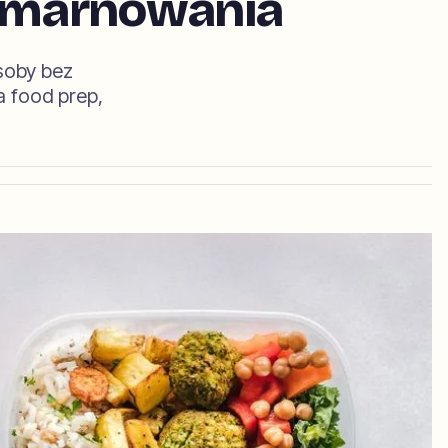
z marnowania
osoby bez
a food prep,