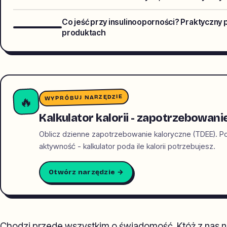
Co jeść przy insulinooporności? Praktyczny 
produktach
WYPRÓBUJ NARZĘDZIE
🔥
Kalkulator kalorii - zapotrzebowani
Oblicz dzienne zapotrzebowanie kaloryczne (TDEE). Po
aktywność - kalkulator poda ile kalorii potrzebujesz.
Otwórz narzędzie →
Chodzi przede wszystkim o świadomość. Któż z nas nie 