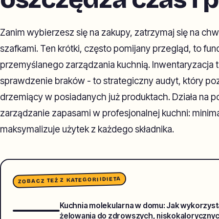
Zanim wybierzesz się na zakupy, zatrzymaj się na chw
szafkami. Ten krótki, często pomijany przegląd, to f
przemyślanego zarządzania kuchnią. Inwentaryzacja to
sprawdzenie braków - to strategiczny audyt, który p
drzemiący w posiadanych już produktach. Działa na 
zarządzanie zapasami w profesjonalnej kuchni: minimali
maksymalizuje użytek z każdego składnika.
DIETA
ZOBACZ TEŻ Z KATEGORII
Kuchnia molekularna w domu: Jak wykorzystać
żelowania do zdrowszych, niskokaloryczny