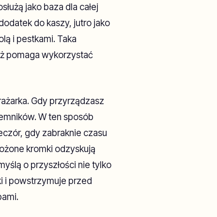
łużą jako baza dla całej
dodatek do kaszy, jutro jako
olą i pestkami. Taka
 też pomaga wykorzystać
ażarka. Gdy przyrządzasz
ojemników. W ten sposób
czór, gdy zabraknie czasu
rożone kromki odzyskują
yślą o przyszłości nie tylko
ki i powstrzymuje przed
pami.