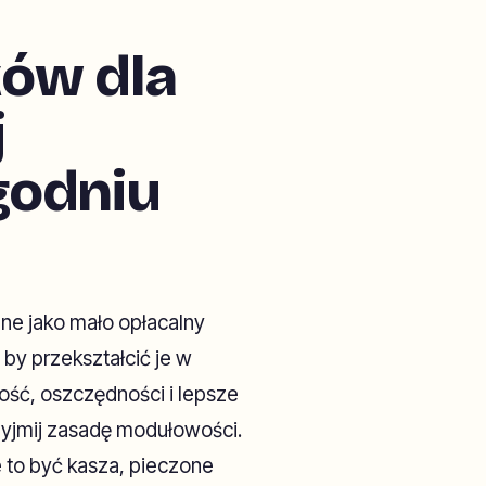
ków dla
j
godniu
ne jako mało opłacalny
 by przekształcić je w
ość, oszczędności i lepsze
zyjmij zasadę modułowości.
 to być kasza, pieczone