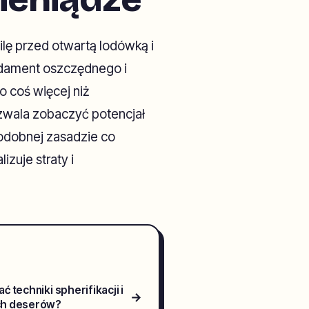
ilę przed otwartą lodówką i
undament oszczędnego i
 coś więcej niż
ozwala zobaczyć potencjał
podobnej zasadzie co
zuje straty i
 techniki spherifikacji i
→
ch deserów?