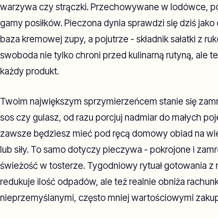
warzywa czy strączki. Przechowywane w lodówce, pos
gamy posiłków. Pieczona dynia sprawdzi się dziś jako 
baza kremowej zupy, a pojutrze - składnik sałatki z ruk
swoboda nie tylko chroni przed kulinarną rutyną, ale
każdy produkt.
Twoim największym sprzymierzeńcem stanie się zamr
sos czy gulasz, od razu porcjuj nadmiar do małych p
zawsze będziesz mieć pod ręcą domowy obiad na wie
lub siły. To samo dotyczy pieczywa - pokrojone i zam
świeżość w tosterze. Tygodniowy rytuał gotowania z m
redukuje ilość odpadów, ale też realnie obniża rachun
nieprzemyślanymi, często mniej wartościowymi zaku