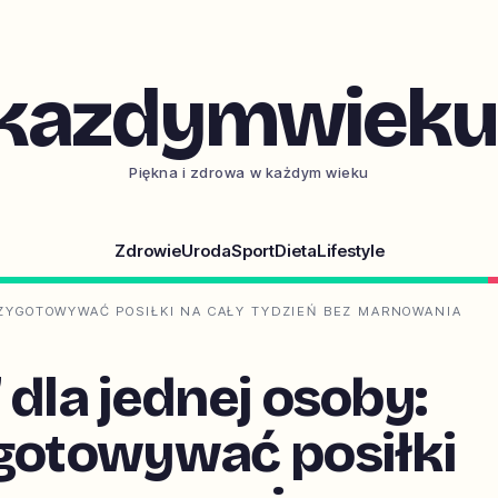
kazdymwieku.
Piękna i zdrowa w każdym wieku
Zdrowie
Uroda
Sport
Dieta
Lifestyle
RZYGOTOWYWAĆ POSIŁKI NA CAŁY TYDZIEŃ BEZ MARNOWANIA
 dla jednej osoby:
ygotowywać posiłki