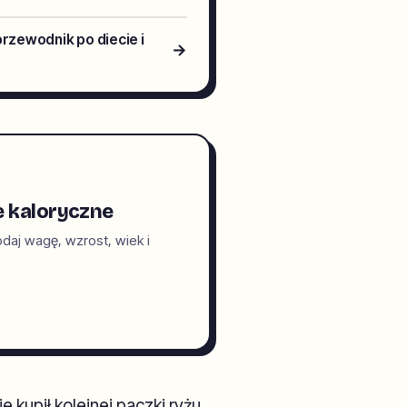
przewodnik po diecie i
→
e kaloryczne
daj wagę, wzrost, wiek i
kupił kolejnej paczki ryżu,