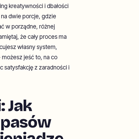
ng kreatywności i dbałości
na dwie porcje, gdzie
ć w porządne, różnej
amiętaj, że cały proces ma
acujesz własny system,
 możesz jeść to, na co
c satysfakcję z zaradności i
: Jak
apasów
pieniądze