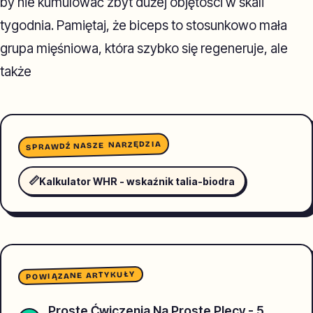
by nie kumulować zbyt dużej objętości w skali
tygodnia. Pamiętaj, że biceps to stosunkowo mała
grupa mięśniowa, która szybko się regeneruje, ale
także
SPRAWDŹ NASZE NARZĘDZIA
📏
Kalkulator WHR - wskaźnik talia-biodra
POWIĄZANE ARTYKUŁY
Proste Ćwiczenia Na Proste Plecy - 5