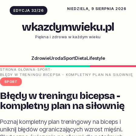
NIEDZIELA, 9 SIERPNIA 2026
EDYCJA 32/26
wkazdymwieku.pl
Piękna i zdrowa w każdym wieku
Zdrowie
Uroda
Sport
Dieta
Lifestyle
STRONA GŁÓWNA
›
SPORT
›
BŁĘDY W TRENINGU BICEPSA - KOMPLETNY PLAN NA SIŁOWNIĘ
SPORT
Błędy w treningu bicepsa -
kompletny plan na siłownię
Poznaj kompletny plan treningowy na biceps i
uniknij błędów ograniczających wzrost mięśni.