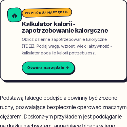
WYPRÓBUJ NARZĘDZIE
🔥
Kalkulator kalorii -
zapotrzebowanie kaloryczne
Oblicz dzienne zapotrzebowanie kaloryczne
(TDEE). Podaj wagę, wzrost, wiek i aktywność -
kalkulator poda ile kalorii potrzebujesz.
Otwórz narzędzie →
Podstawą takiego podejścia powinny być złożone
ruchy, pozwalające bezpiecznie operować znacznym
ciężarem. Doskonałym przykładem jest podciąganie
na drążku nachwytem, angażujące biceps w jego