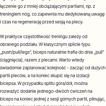
łączenie go z mniej obciążającymi partiami, np. z
treningiem nóg, co zapewnia mu dedykowaną uwagę
i czas na regenerację przed sesją na plecy.
W praktyce częstotliwość treningu zależy od
obranego podziału. W klasycznym splicie typu
„push/pull/legs”, biceps naturalnie trafia do dnia „pull”
(ciągnięcia), razem z plecami. Warto wtedy
świadomie zaplanować kolejność - zacząć od dużych
partii pleców, a na koniec skupić się na izolacji
bicepsa. W przypadku splitu góra/dół, można
rozważyć dodanie jednego-dwóch ćwiczeń na
biceps na koniec jednej z sesji górnych partii, pilnując,