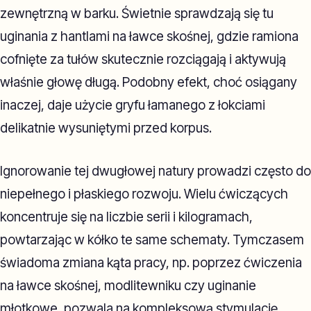
zewnętrzną w barku. Świetnie sprawdzają się tu
uginania z hantlami na ławce skośnej, gdzie ramiona
cofnięte za tułów skutecznie rozciągają i aktywują
właśnie głowę długą. Podobny efekt, choć osiągany
inaczej, daje użycie gryfu łamanego z łokciami
delikatnie wysuniętymi przed korpus.
Ignorowanie tej dwugłowej natury prowadzi często do
niepełnego i płaskiego rozwoju. Wielu ćwiczących
koncentruje się na liczbie serii i kilogramach,
powtarzając w kółko te same schematy. Tymczasem
świadoma zmiana kąta pracy, np. poprzez ćwiczenia
na ławce skośnej, modlitewniku czy uginanie
młotkowe, pozwala na kompleksową stymulację