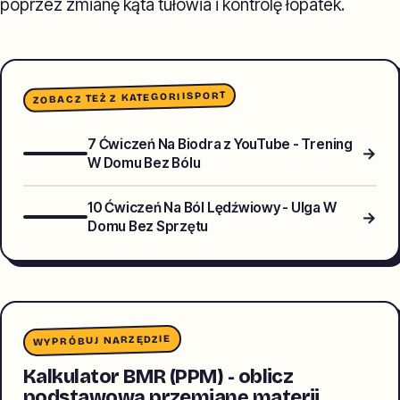
poprzez zmianę kąta tułowia i kontrolę łopatek.
SPORT
ZOBACZ TEŻ Z KATEGORII
7 Ćwiczeń Na Biodra z YouTube - Trening
→
W Domu Bez Bólu
10 Ćwiczeń Na Ból Lędźwiowy - Ulga W
→
Domu Bez Sprzętu
WYPRÓBUJ NARZĘDZIE
Kalkulator BMR (PPM) - oblicz
podstawową przemianę materii