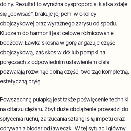
dolny. Rezultat to wyraźna dysproporcja: klatka zdaje
się „obwisać”, brakuje jej pełni w okolicy
obojczykowej oraz wyraźnego zarysu od spodu.
Kluczem do harmonii jest celowe różnicowanie
bodźców. Ławka skośna w górę angażuje część
obojczykową, zaś skos w dół lub pompki na
poręczach z odpowiednim ustawieniem ciała
pozwalają rozwinąć dolną część, tworząc kompletną,
estetyczną bryłę.
Powszechną pułapką jest także poświęcenie techniki
na ołtarzu ciężaru. Zbyt duże obciążenie prowadzi do
spłycenia ruchu, zarzucania sztangi siłą impetu oraz
odrywania bioder od ławeczki. W tej sytuacji główny