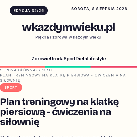
SOBOTA, 8 SIERPNIA 2026
EDYCJA 32/26
wkazdymwieku.pl
Piękna i zdrowa w każdym wieku
Zdrowie
Uroda
Sport
Dieta
Lifestyle
STRONA GŁÓWNA
›
SPORT
›
PLAN TRENINGOWY NA KLATKĘ PIERSIOWĄ - ĆWICZENIA NA
SIŁOWNIĘ
SPORT
Plan treningowy na klatkę
piersiową - ćwiczenia na
siłownię