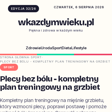
CZWARTEK, 6 SIERPNIA 2026
EDYCJA 32/26
wkazdymwieku.pl
Piękna i zdrowa w każdym wieku
Zdrowie
Uroda
Sport
Dieta
Lifestyle
STRONA GŁÓWNA
›
SPORT
›
PLECY BEZ BÓLU - KOMPLETNY PLAN TRENINGOWY NA GRZBIET
SPORT
Plecy bez bólu - kompletny
plan treningowy na grzbiet
Kompletny plan treningowy na mięśnie grzbietu,
który wzmocni plecy, poprawi postawę i pomoże