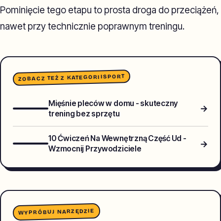
Pominięcie tego etapu to prosta droga do przeciążeń,
nawet przy technicznie poprawnym treningu.
SPORT
ZOBACZ TEŻ Z KATEGORII
Mięśnie pleców w domu - skuteczny
→
trening bez sprzętu
10 Ćwiczeń Na Wewnętrzną Część Ud -
→
Wzmocnij Przywodziciele
WYPRÓBUJ NARZĘDZIE