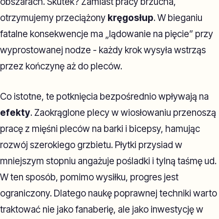
obszarach. Skutek? Zamiast pracy brzucha,
otrzymujemy przeciążony
kręgosłup
. W bieganiu
fatalne konsekwencje ma „lądowanie na pięcie” przy
wyprostowanej nodze - każdy krok wysyła wstrząs
przez kończynę aż do pleców.
Co istotne, te potknięcia bezpośrednio wpływają na
efekty
. Zaokrąglone plecy w wiosłowaniu przenoszą
pracę z mięśni pleców na barki i bicepsy, hamując
rozwój szerokiego grzbietu. Płytki przysiad w
mniejszym stopniu angażuje pośladki i tylną taśmę ud.
W ten sposób, pomimo wysiłku, progres jest
ograniczony. Dlatego naukę poprawnej techniki warto
traktować nie jako fanaberię, ale jako inwestycję w