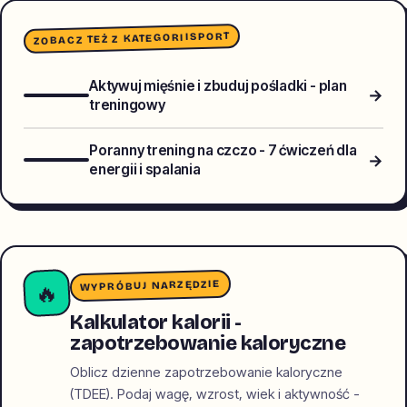
SPORT
ZOBACZ TEŻ Z KATEGORII
Aktywuj mięśnie i zbuduj pośladki - plan
→
treningowy
Poranny trening na czczo - 7 ćwiczeń dla
→
energii i spalania
WYPRÓBUJ NARZĘDZIE
🔥
Kalkulator kalorii -
zapotrzebowanie kaloryczne
Oblicz dzienne zapotrzebowanie kaloryczne
(TDEE). Podaj wagę, wzrost, wiek i aktywność -