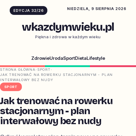
NIEDZIELA, 9 SIERPNIA 2026
EDYCJA 32/26
wkazdymwieku.pl
Piękna i zdrowa w każdym wieku
Zdrowie
Uroda
Sport
Dieta
Lifestyle
STRONA GŁÓWNA
›
SPORT
›
JAK TRENOWAĆ NA ROWERKU STACJONARNYM - PLAN
INTERWAŁOWY BEZ NUDY
SPORT
Jak trenować na rowerku
stacjonarnym - plan
interwałowy bez nudy