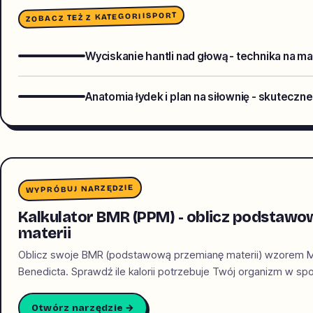
SPORT
ZOBACZ TEŻ Z KATEGORII
Wyciskanie hantli nad głową - technika na m
Anatomia łydek i plan na siłownię - skuteczn
WYPRÓBUJ NARZĘDZIE
Kalkulator BMR (PPM) - oblicz podstaw
materii
Oblicz swoje BMR (podstawową przemianę materii) wzorem Miff
Benedicta. Sprawdź ile kalorii potrzebuje Twój organizm w sp
Otwórz narzędzie →