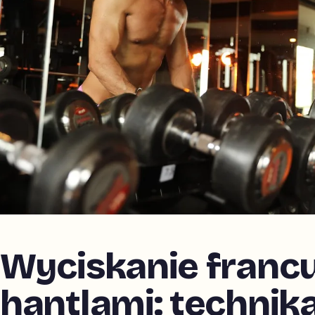
Wyciskanie franc
hantlami: technika