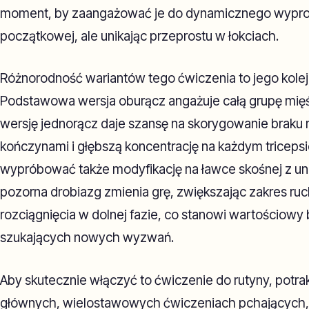
moment, by zaangażować je do dynamicznego wyprost
początkowej, ale unikając przeprostu w łokciach.
Różnorodność wariantów tego ćwiczenia to jego kolej
Podstawowa wersja oburącz angażuje całą grupę mięś
wersję jednorącz daje szansę na skorygowanie braku
kończynami i głębszą koncentrację na każdym triceps
wypróbować także modyfikację na ławce skośnej z u
pozorna drobiazg zmienia grę, zwiększając zakres ruc
rozciągnięcia w dolnej fazie, co stanowi wartościowy
szukających nowych wyzwań.
Aby skutecznie włączyć to ćwiczenie do rutyny, potrak
głównych, wielostawowych ćwiczeniach pchających, t