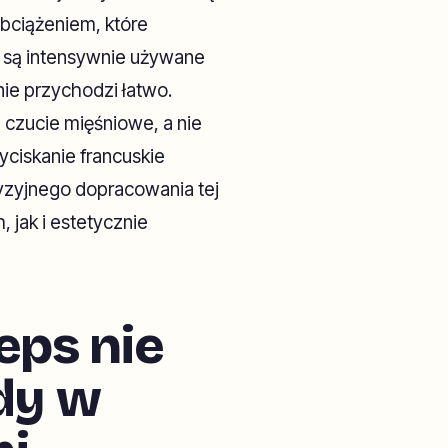
obciążeniem, które
y są intensywnie używane
nie przychodzi łatwo.
 czucie mięśniowe, a nie
ciskanie francuskie
cyzyjnego dopracowania tej
, jak i estetycznie
eps nie
ędy w