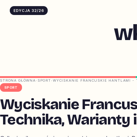
EDYCJA 32/26
w
STRONA GŁÓWNA
›
SPORT
›
WYCISKANIE FRANCUSKIE HANTLAMI - 
SPORT
Wyciskanie Francusk
Technika, Warianty i