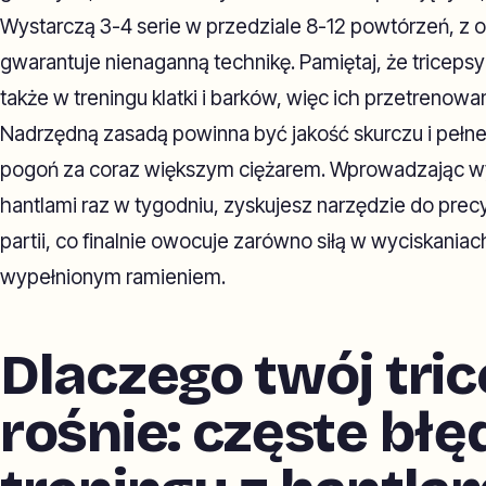
Wystarczą 3-4 serie w przedziale 8-12 powtórzeń, z 
gwarantuje nienaganną technikę. Pamiętaj, że triceps
także w treningu klatki i barków, więc ich przetrenowa
Nadrzędną zasadą powinna być jakość skurczu i pełne
pogoń za coraz większym ciężarem. Wprowadzając wy
hantlami raz w tygodniu, zyskujesz narzędzie do pre
partii, co finalnie owocuje zarówno siłą w wyciskaniach
wypełnionym ramieniem.
Dlaczego twój tric
rośnie: częste bł