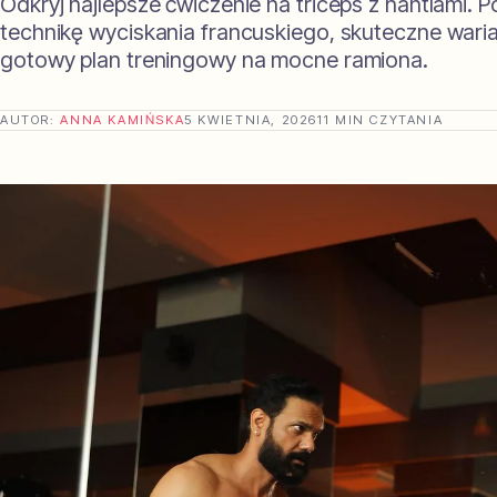
Odkryj najlepsze ćwiczenie na triceps z hantlami. P
technikę wyciskania francuskiego, skuteczne waria
gotowy plan treningowy na mocne ramiona.
AUTOR:
ANNA KAMIŃSKA
5 KWIETNIA, 2026
11 MIN CZYTANIA