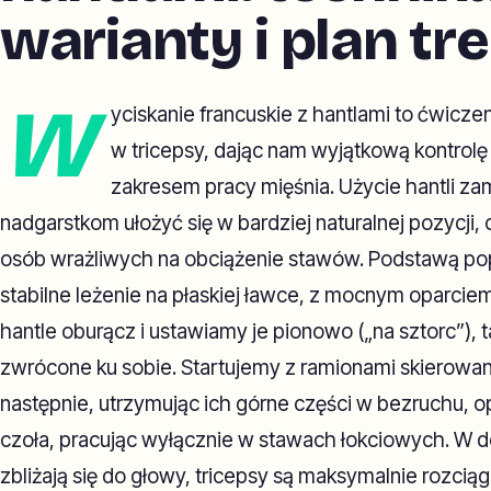
warianty i plan t
W
yciskanie francuskie z hantlami to ćwiczen
w tricepsy, dając nam wyjątkową kontrol
zakresem pracy mięśnia. Użycie hantli za
nadgarstkom ułożyć się w bardziej naturalnej pozycji, c
osób wrażliwych na obciążenie stawów. Podstawą pop
stabilne leżenie na płaskiej ławce, z mocnym oparci
hantle oburącz i ustawiamy je pionowo („na sztorc”), t
zwrócone ku sobie. Startujemy z ramionami skierowany
następnie, utrzymując ich górne części w bezruchu, 
czoła, pracując wyłącznie w stawach łokciowych. W do
zbliżają się do głowy, tricepsy są maksymalnie rozciąg