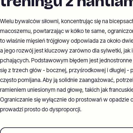
treningu z hantla
Wielu bywalców siłowni, koncentrując się na bicepsach
macoszemu, powtarzając w kółko te same, ogranic
to właśnie mięsień trójgłowy odpowiada za około dwie 
a jego rozwój jest kluczowy zarówno dla sylwetki, jak 
pchających. Podstawowym błędem jest jednostronne p
się z trzech głów - bocznej, przyśrodkowej i długiej -
często pomijana. Aby ją solidnie zaangażować, potr
ramieniem uniesionym nad głowę, takich jak francuskie
Ograniczanie się wyłącznie do prostowań w opadzie
prowadzi prosto do dysproporcji.