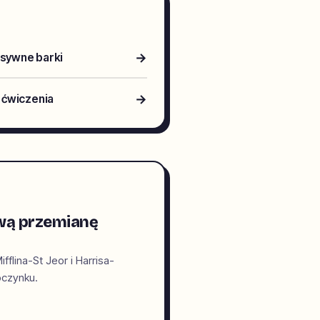
→
asywne barki
→
e ćwiczenia
ową przemianę
lina-St Jeor i Harrisa-
oczynku.