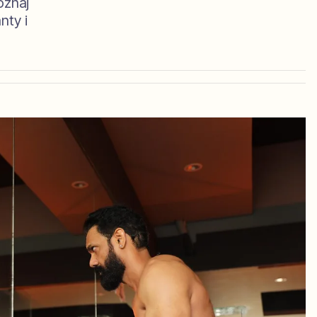
oznaj
nty i