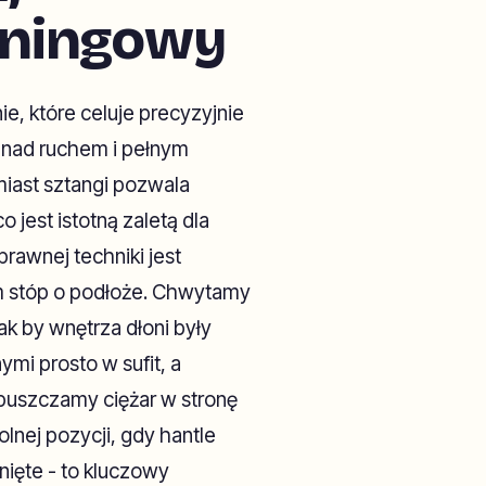
reningowy
ie, które celuje precyzyjnie
ę nad ruchem i pełnym
miast sztangi pozwala
o jest istotną zaletą dla
rawnej techniki jest
em stóp o podłoże. Chwytamy
ak by wnętrza dłoni były
mi prosto w sufit, a
opuszczamy ciężar w stronę
lnej pozycji, gdy hantle
nięte - to kluczowy