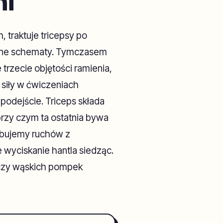
mi
, traktuje tricepsy po
zone schematy. Tymczasem
trzecie objętości ramienia,
i siły w ćwiczeniach
odejście. Triceps składa
 przy czym ta ostatnia bywa
zebujemy ruchów z
 wyciskanie hantla siedząc.
 czy wąskich pompek