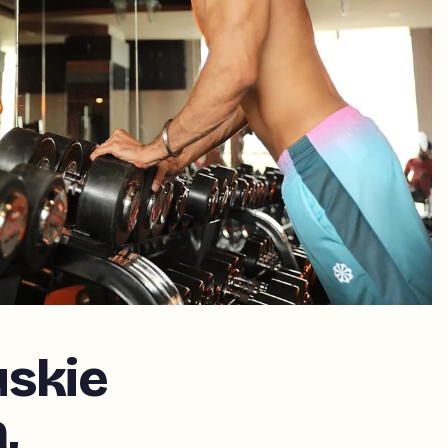
uskie
,