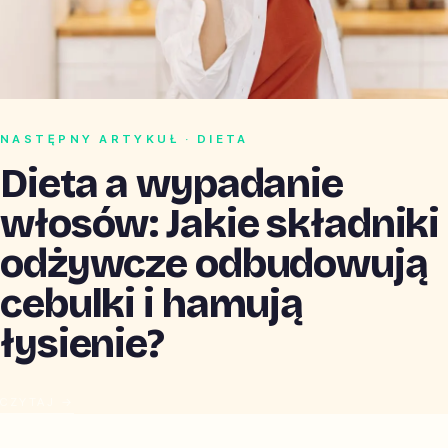
NASTĘPNY ARTYKUŁ · DIETA
Dieta a wypadanie
włosów: Jakie składniki
odżywcze odbudowują
cebulki i hamują
łysienie?
CZYTAJ →