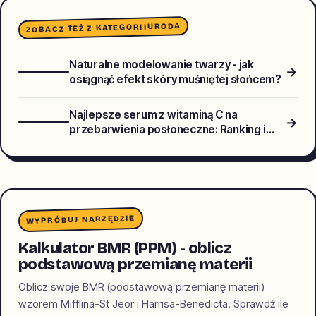
URODA
ZOBACZ TEŻ Z KATEGORII
Naturalne modelowanie twarzy - jak
→
osiągnąć efekt skóry muśniętej słońcem?
Najlepsze serum z witaminą C na
→
przebarwienia posłoneczne: Ranking i
porównanie formuł 2026
WYPRÓBUJ NARZĘDZIE
Kalkulator BMR (PPM) - oblicz
podstawową przemianę materii
Oblicz swoje BMR (podstawową przemianę materii)
wzorem Mifflina-St Jeor i Harrisa-Benedicta. Sprawdź ile