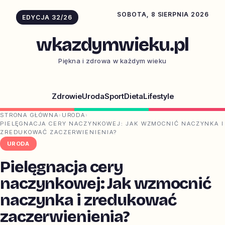
SOBOTA, 8 SIERPNIA 2026
EDYCJA 32/26
wkazdymwieku.pl
Piękna i zdrowa w każdym wieku
Zdrowie
Uroda
Sport
Dieta
Lifestyle
STRONA GŁÓWNA
›
URODA
›
PIELĘGNACJA CERY NACZYNKOWEJ: JAK WZMOCNIĆ NACZYNKA I
ZREDUKOWAĆ ZACZERWIENIENIA?
URODA
Pielęgnacja cery
naczynkowej: Jak wzmocnić
naczynka i zredukować
zaczerwienienia?