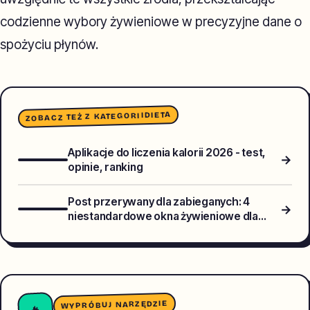
codzienne wybory żywieniowe w precyzyjne dane o
spożyciu płynów.
DIETA
ZOBACZ TEŻ Z KATEGORII
Aplikacje do liczenia kalorii 2026 - test,
→
opinie, ranking
Post przerywany dla zabieganych: 4
→
niestandardowe okna żywieniowe dla
osób pracujących w systemie
zmianowym
WYPRÓBUJ NARZĘDZIE