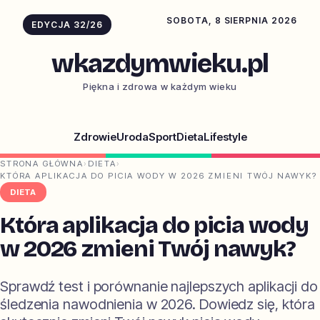
SOBOTA, 8 SIERPNIA 2026
EDYCJA 32/26
wkazdymwieku.pl
Piękna i zdrowa w każdym wieku
Zdrowie
Uroda
Sport
Dieta
Lifestyle
STRONA GŁÓWNA
›
DIETA
›
KTÓRA APLIKACJA DO PICIA WODY W 2026 ZMIENI TWÓJ NAWYK?
DIETA
Która aplikacja do picia wody
w 2026 zmieni Twój nawyk?
Sprawdź test i porównanie najlepszych aplikacji do
śledzenia nawodnienia w 2026. Dowiedz się, która