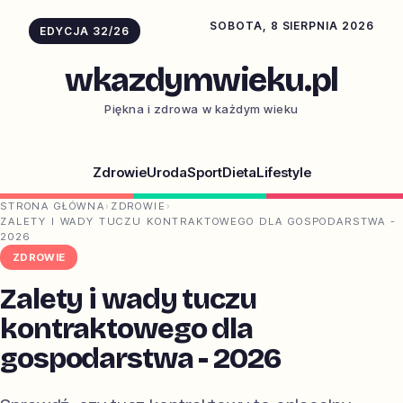
SOBOTA, 8 SIERPNIA 2026
EDYCJA 32/26
wkazdymwieku.pl
Piękna i zdrowa w każdym wieku
Zdrowie
Uroda
Sport
Dieta
Lifestyle
STRONA GŁÓWNA
›
ZDROWIE
›
ZALETY I WADY TUCZU KONTRAKTOWEGO DLA GOSPODARSTWA -
2026
ZDROWIE
Zalety i wady tuczu
kontraktowego dla
gospodarstwa - 2026