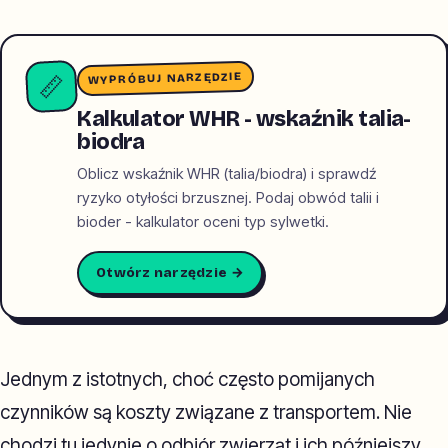
WYPRÓBUJ NARZĘDZIE
📏
Kalkulator WHR - wskaźnik talia-
biodra
Oblicz wskaźnik WHR (talia/biodra) i sprawdź
ryzyko otyłości brzusznej. Podaj obwód talii i
bioder - kalkulator oceni typ sylwetki.
Otwórz narzędzie →
Jednym z istotnych, choć często pomijanych
czynników są koszty związane z transportem. Nie
chodzi tu jedynie o odbiór zwierząt i ich późniejszy